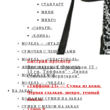
СТАНДАРТ
МИНИ
МИКРО
«САФАРИ»
«ЕЛИНА»
МОДЕЛЬ — «ИТАЛИЯ»
СУМОЧКИ С ЧЕШУЙКАМИ
МОДЕЛЬ — «СЕВАСТОПОЛЬ»
Быстрый просмотр
Все товары
,
С Фермуаром 12 -
ЛИНИЯ МЕХОВЫХ СУМОЧЕК
13 см
,
Тиффани" - Линия
МОДЕЛИ СУМОК
Сумочек с фермуаром"
МОДЕЛЬ — «ЧИЛЛА»
«Тиффани-23» — Сумка из кожи.
НА ЗАКАЗ
Черная гладкая, шевро, темный
никель
КОЖАНЫЕ СУМКИ НА ЗАКАЗ
СУМКИ С МЕХОМ НА ЗАКАЗ
14000
₽