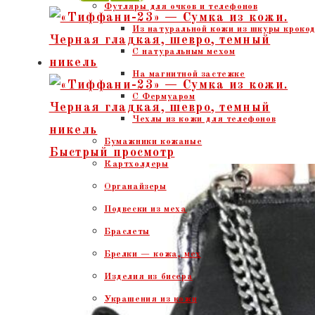
Футляры для очков и телефонов
Из натуральной кожи из шкуры крокод
С натуральным мехом
На магнитной застежке
С Фермуаром
Чехлы из кожи для телефонов
Бумажники кожаные
Быстрый просмотр
Картхолдеры
Органайзеры
Подвески из меха
Браслеты
Брелки — кожа, мех
Изделия из бисера
Украшения из кожи