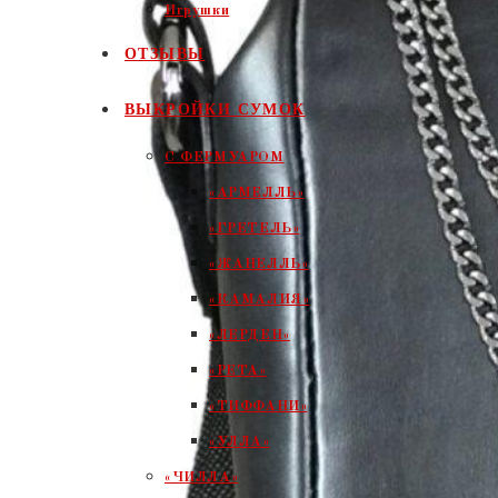
Игрушки
ОТЗЫВЫ
ВЫКРОЙКИ СУМОК
С ФЕРМУАРОМ
«АРМЕЛЛЬ»
«ГРЕТЕЛЬ»
«ЖАНЕЛЛЬ»
«КАМАЛИЯ»
«ЛЕРДЕН»
«РЕТА»
«ТИФФАНИ»
«УЛЛА»
«ЧИЛЛА»