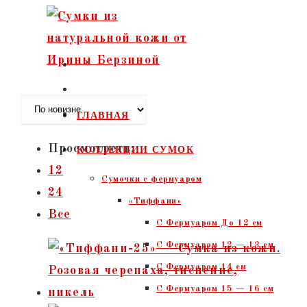
Перейти
к
содержимому
ГЛАВНАЯ
Просмотреть:
КОЛЛЕКЦИИ СУМОК
12
Сумочки c фермуаром
24
«Тиффани»
Все
С Фермуаром До 12 см
С Фермуаром 12 — 13 см
С Фермуаром 14 см
С Фермуаром 15 — 16 см