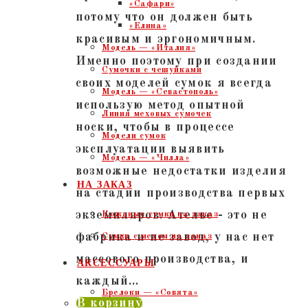
«Сафари»
потому что он должен быть
«Елина»
красивым и эргономичным.
Модель — «Италия»
Именно поэтому при создании
Сумочки с чешуйками
своих моделей сумок я всегда
Модель — «Севастополь»
использую метод опытной
Линия меховых сумочек
носки, чтобы в процессе
Модели сумок
эксплуатации выявить
Модель — «Чилла»
возможные недостатки изделия
НА ЗАКАЗ
на стадии производства первых
экземпляров. Ателье - это не
Кожаные сумки на заказ
фабрика и не завод, у нас нет
Сумки с мехом на заказ
массового производства, и
АКСЕССУАРЫ
каждый…
Брелоки — «Совята»
В корзину