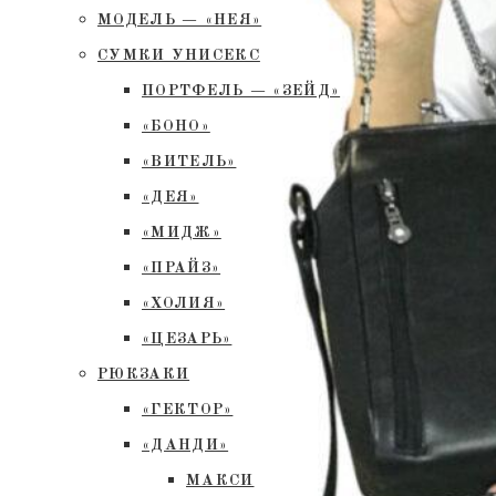
МОДЕЛЬ — «НЕЯ»
СУМКИ УНИСЕКС
ПОРТФЕЛЬ — «ЗЕЙД»
«БОНО»
«ВИТЕЛЬ»
«ДЕЯ»
«МИДЖ»
«ПРАЙЗ»
«ХОЛИЯ»
«ЦЕЗАРЬ»
РЮКЗАКИ
«ГЕКТОР»
«ДАНДИ»
МАКСИ