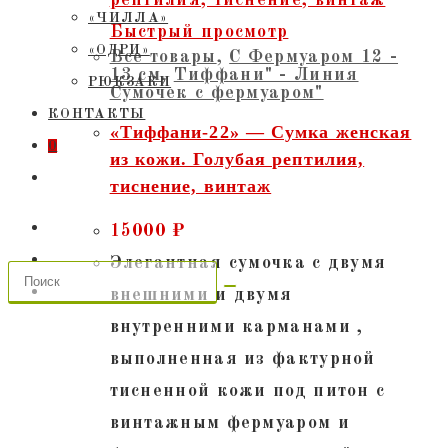
«ЧИЛЛА»
Быстрый просмотр
«ОДРИ»
Все товары
,
С Фермуаром 12 -
13 см
,
Тиффани" - Линия
РЮКЗАКИ
Сумочек с фермуаром"
КОНТАКТЫ
«Тиффани-22» — Сумка женская
0
из кожи. Голубая рептилия,
ПЕРЕКЛЮЧИТЬ
тиснение, винтаж
ПОИСК
ПО
15000
₽
ВЕБ-
Элегантная сумочка с двумя
САЙТУ
внешними и двумя
внутренними карманами ,
выполненная из фактурной
тисненной кожи под питон с
винтажным фермуаром и