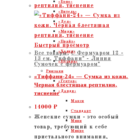
«Боно»
«Витель»
«Дея»
«Мидж»
«Прайз»
Быстрый просмотр
«Холия»
Все товары
,
С Фермуаром 12 -
13 см
,
Тиффани" - Линия
«Цезарь»
Сумочек с фермуаром"
Рюкзаки
«Тиффани-24» — Сумка из кожи.
«Гектор»
Черная блестящая рептилия,
«Данди»
тиснение
Макси
14000
₽
Стандарт
Женские сумки - это особый
Мини
товар, требующий к себе
Микро
пристального внимания,