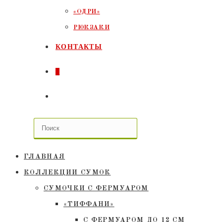
«ОДРИ»
РЮКЗАКИ
КОНТАКТЫ
0
ПЕРЕКЛЮЧИТЬ
ПОИСК
ПО
ГЛАВНАЯ
ВЕБ-
КОЛЛЕКЦИИ СУМОК
СУМОЧКИ C ФЕРМУАРОМ
САЙТУ
«ТИФФАНИ»
С ФЕРМУАРОМ ДО 12 СМ