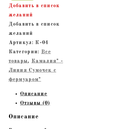
Женская
Добавить в список
кожаная
желаний
сумка
Добавить в список
с
желаний
фермуаром.
Артикул:
К-04
Светлый
Категории:
Все
крокодил,
товары
,
Камалия" -
тиснение,
Линия Сумочек с
золото
фермуаром"
Описание
Отзывы (0)
Описание