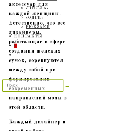
аксессуар для
«ЧИЛЛА»
каждой женщины.
«ОДРИ»
Естественно, что все
РЮКЗАКИ
дизайнеры,
КОНТАКТЫ
работающие в сфере
0
создания женских
ПЕРЕКЛЮЧИТЬ
сумок, соревнуются
ПОИСК
ПО
между собой при
ВЕБ-
формировании
САЙТУ
современных
направлений моды в
этой области.
Каждый дизайнер в