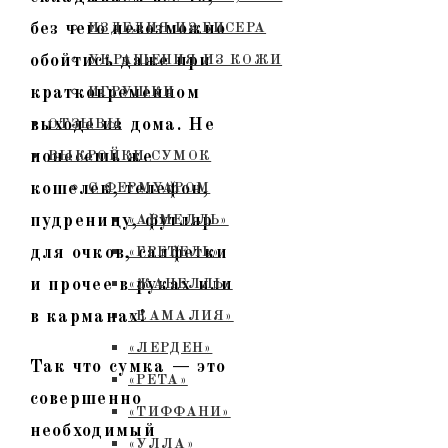
без чего невозможно
ИЗДЕЛИЯ ИЗ БИСЕРА
обойтись даже при
УКРАШЕНИЯ ИЗ КОЖИ
кратковременном
ИГРУШКИ
выходе из дома. Не
ОТЗЫВЫ
понесешь же
ВЫКРОЙКИ СУМОК
кошелек, телефон,
С ФЕРМУАРОМ
пудреницу, футляр
«АРМЕЛЛЬ»
для очков, салфетки
«ГРЕТЕЛЬ»
и прочее в руках или
«ЖАНЕЛЛЬ»
в карманах!
«КАМАЛИЯ»
«ЛЕРДЕН»
Так что сумка — это
«РЕТА»
совершенно
«ТИФФАНИ»
необходимый
«УЛЛА»