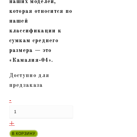
наших моделей,
которая относится по
нашей
классификации к
сумкам среднего
размера — это
«Камалия-04».
Доступно для
предзаказа
Количество
-
товара
"Камалия-04"
+
-
В КОРЗИНУ