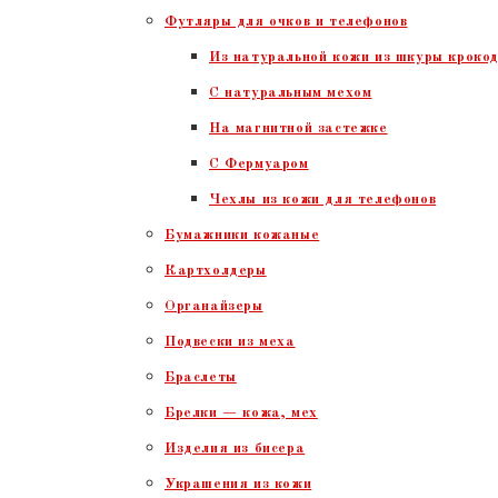
Футляры для очков и телефонов
Из натуральной кожи из шкуры крокод
С натуральным мехом
На магнитной застежке
С Фермуаром
Чехлы из кожи для телефонов
Бумажники кожаные
Картхолдеры
Органайзеры
Подвески из меха
Браслеты
Брелки — кожа, мех
Изделия из бисера
Украшения из кожи