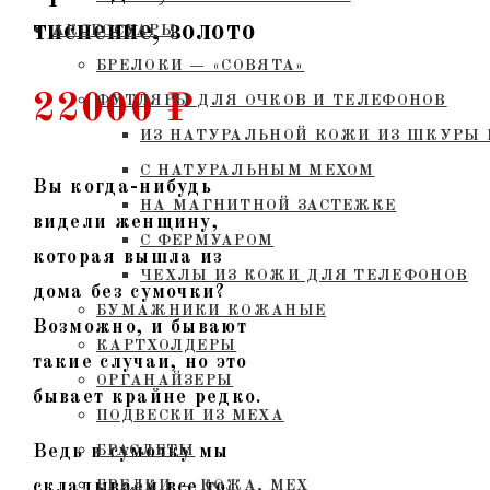
тиснение, золото
АКСЕССУАРЫ
БРЕЛОКИ — «СОВЯТА»
22000
₽
ФУТЛЯРЫ ДЛЯ ОЧКОВ И ТЕЛЕФОНОВ
ИЗ НАТУРАЛЬНОЙ КОЖИ ИЗ ШКУРЫ 
С НАТУРАЛЬНЫМ МЕХОМ
Вы когда-нибудь
НА МАГНИТНОЙ ЗАСТЕЖКЕ
видели женщину,
С ФЕРМУАРОМ
которая вышла из
ЧЕХЛЫ ИЗ КОЖИ ДЛЯ ТЕЛЕФОНОВ
дома без сумочки?
БУМАЖНИКИ КОЖАНЫЕ
Возможно, и бывают
КАРТХОЛДЕРЫ
такие случаи, но это
ОРГАНАЙЗЕРЫ
бывает крайне редко.
ПОДВЕСКИ ИЗ МЕХА
Ведь в сумочку мы
БРАСЛЕТЫ
складываем все то,
БРЕЛКИ — КОЖА, МЕХ