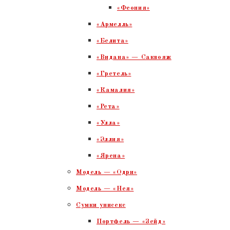
«Феония»
«Армелль»
«Белита»
«Видана» — Саквояж
«Гретель»
«Камалия»
«Рета»
«Улла»
«Эллия»
«Ярена»
Модель — «Одри»
Модель — «Нея»
Сумки унисекс
Портфель — «Зейд»