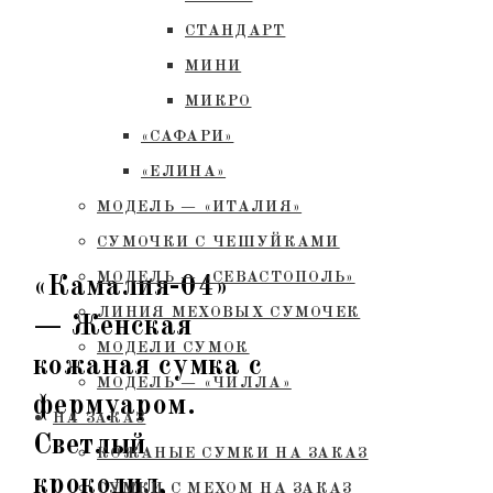
СТАНДАРТ
МИНИ
МИКРО
«САФАРИ»
«ЕЛИНА»
МОДЕЛЬ — «ИТАЛИЯ»
СУМОЧКИ С ЧЕШУЙКАМИ
МОДЕЛЬ — «СЕВАСТОПОЛЬ»
«Камалия-04»
ЛИНИЯ МЕХОВЫХ СУМОЧЕК
— Женская
МОДЕЛИ СУМОК
кожаная сумка с
МОДЕЛЬ — «ЧИЛЛА»
фермуаром.
НА ЗАКАЗ
Светлый
КОЖАНЫЕ СУМКИ НА ЗАКАЗ
крокодил,
СУМКИ С МЕХОМ НА ЗАКАЗ