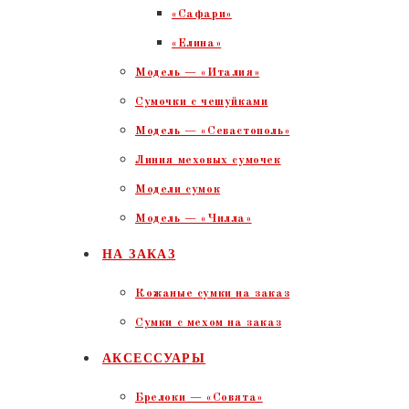
«Сафари»
«Елина»
Модель — «Италия»
Сумочки с чешуйками
Модель — «Севастополь»
Линия меховых сумочек
Модели сумок
Модель — «Чилла»
НА ЗАКАЗ
Кожаные сумки на заказ
Сумки с мехом на заказ
АКСЕССУАРЫ
Брелоки — «Совята»