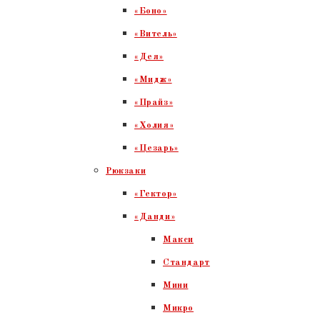
«Боно»
«Витель»
«Дея»
«Мидж»
«Прайз»
«Холия»
«Цезарь»
Рюкзаки
«Гектор»
«Данди»
Макси
Стандарт
Мини
Микро