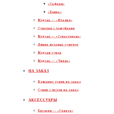
«Сафари»
«Елина»
Модель — «Италия»
Сумочки с чешуйками
Модель — «Севастополь»
Линия меховых сумочек
Модели сумок
Модель — «Чилла»
НА ЗАКАЗ
Кожаные сумки на заказ
Сумки с мехом на заказ
АКСЕССУАРЫ
Брелоки — «Совята»