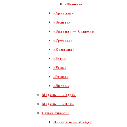
«Феония»
«Армелль»
«Белита»
«Видана» — Саквояж
«Гретель»
«Камалия»
«Рета»
«Улла»
«Эллия»
«Ярена»
Модель — «Одри»
Модель — «Нея»
Сумки унисекс
Портфель — «Зейд»