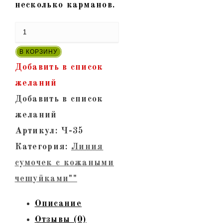
несколько карманов.
Количество
товара
В КОРЗИНУ
"Русалка-35"
Добавить в список
-
желаний
Сумка
Добавить в список
женская
желаний
с
Артикул:
Ч-35
кожаными
Категория:
Линия
чешуйками.
сумочек с кожаными
Красная
чешуйками""
на
Описание
бордо
Отзывы (0)