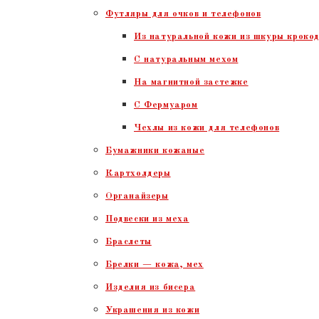
Футляры для очков и телефонов
Из натуральной кожи из шкуры крокод
С натуральным мехом
На магнитной застежке
С Фермуаром
Чехлы из кожи для телефонов
Бумажники кожаные
Картхолдеры
Органайзеры
Подвески из меха
Браслеты
Брелки — кожа, мех
Изделия из бисера
Украшения из кожи