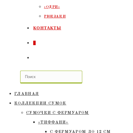
«ОДРИ»
РЮКЗАКИ
КОНТАКТЫ
0
ПЕРЕКЛЮЧИТЬ
ПОИСК
ПО
ГЛАВНАЯ
ВЕБ-
КОЛЛЕКЦИИ СУМОК
СУМОЧКИ C ФЕРМУАРОМ
САЙТУ
«ТИФФАНИ»
С ФЕРМУАРОМ ДО 12 СМ