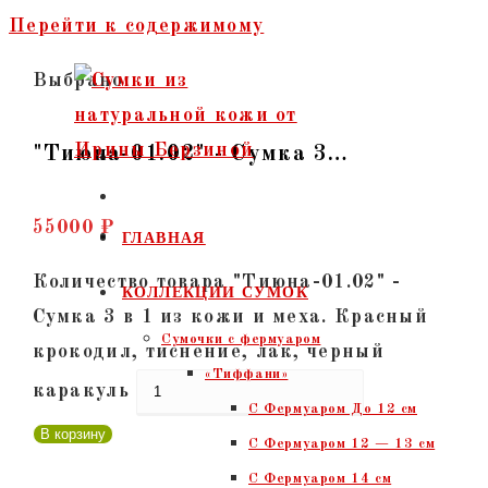
Перейти к содержимому
Выбрано:
"Тиюна-01.02" - Сумка 3…
55000
₽
ГЛАВНАЯ
Количество товара "Тиюна-01.02" -
КОЛЛЕКЦИИ СУМОК
Сумка 3 в 1 из кожи и меха. Красный
Сумочки c фермуаром
крокодил, тиснение, лак, черный
«Тиффани»
каракуль
С Фермуаром До 12 см
В корзину
С Фермуаром 12 — 13 см
С Фермуаром 14 см