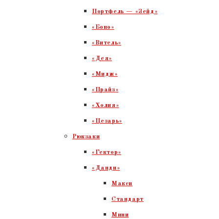
Портфель — «Зейд»
«Боно»
«Витель»
«Дея»
«Мидж»
«Прайз»
«Холия»
«Цезарь»
Рюкзаки
«Гектор»
«Данди»
Макси
Стандарт
Мини