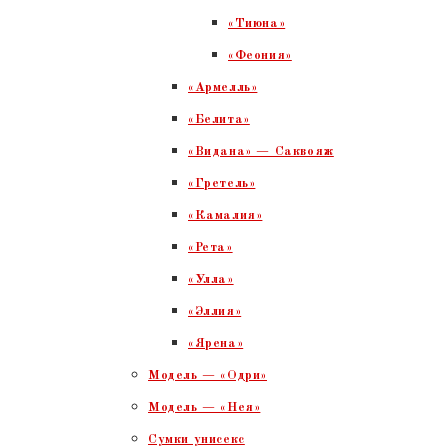
«Тиюна»
«Феония»
«Армелль»
«Белита»
«Видана» — Саквояж
«Гретель»
«Камалия»
«Рета»
«Улла»
«Эллия»
«Ярена»
Модель — «Одри»
Модель — «Нея»
Сумки унисекс