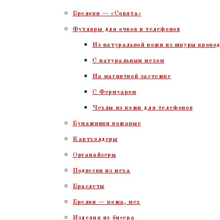
Брелоки — «Совята»
Футляры для очков и телефонов
Из натуральной кожи из шкуры крокод
С натуральным мехом
На магнитной застежке
С Фермуаром
Чехлы из кожи для телефонов
Бумажники кожаные
Картхолдеры
Органайзеры
Подвески из меха
Браслеты
Брелки — кожа, мех
Изделия из бисера