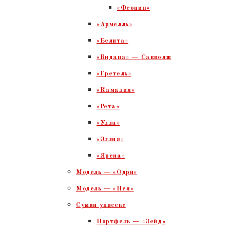
«Феония»
«Армелль»
«Белита»
«Видана» — Саквояж
«Гретель»
«Камалия»
«Рета»
«Улла»
«Эллия»
«Ярена»
Модель — «Одри»
Модель — «Нея»
Сумки унисекс
Портфель — «Зейд»