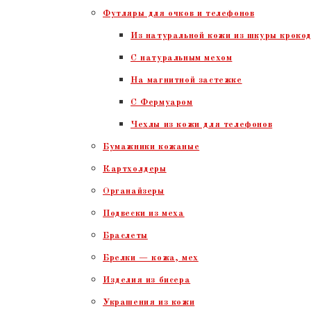
Футляры для очков и телефонов
Из натуральной кожи из шкуры крокод
С натуральным мехом
На магнитной застежке
С Фермуаром
Чехлы из кожи для телефонов
Бумажники кожаные
Картхолдеры
Органайзеры
Подвески из меха
Браслеты
Брелки — кожа, мех
Изделия из бисера
Украшения из кожи