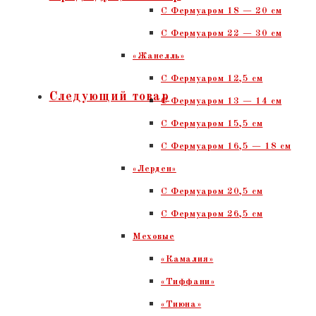
C Фермуаром 18 — 20 см
кожи
С Фермуаром 22 — 30 см
с
«Жанелль»
фермуаром.
С Фермуаром 12,5 см
Черно-
Следующий товар
С Фермуаром 13 — 14 см
синяя
С Фермуаром 15,5 см
змея,
С Фермуаром 16,5 — 18 см
тиснение,
«Лерден»
черный
С Фермуаром 20,5 см
никель
С Фермуаром 26,5 см
Меховые
«Камалия»
«Тиффани»
«Тиюна»