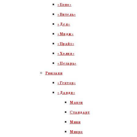
«Боно»
«Витель»
«Дея»
«Мидж»
«Прайз»
«Холия»
«Цезарь»
Рюкзаки
«Гектор»
«Данди»
Макси
Стандарт
Мини
Микро