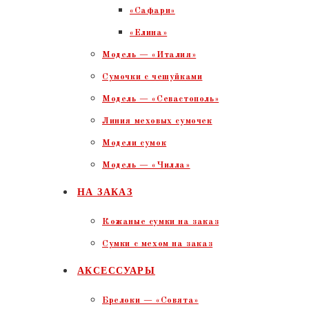
«Сафари»
«Елина»
Модель — «Италия»
Сумочки с чешуйками
Модель — «Севастополь»
Линия меховых сумочек
Модели сумок
Модель — «Чилла»
НА ЗАКАЗ
Кожаные сумки на заказ
Сумки с мехом на заказ
АКСЕССУАРЫ
Брелоки — «Совята»