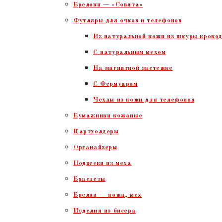
Брелоки — «Совята»
Футляры для очков и телефонов
Из натуральной кожи из шкуры крокод
С натуральным мехом
На магнитной застежке
С Фермуаром
Чехлы из кожи для телефонов
Бумажники кожаные
Картхолдеры
Органайзеры
Подвески из меха
Браслеты
Брелки — кожа, мех
Изделия из бисера