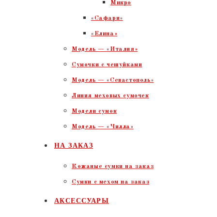
Микро
«Сафари»
«Елина»
Модель — «Италия»
Сумочки с чешуйками
Модель — «Севастополь»
Линия меховых сумочек
Модели сумок
Модель — «Чилла»
НА ЗАКАЗ
Кожаные сумки на заказ
Сумки с мехом на заказ
АКСЕССУАРЫ