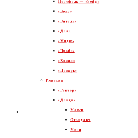
Портфель — «Зейд»
«Боно»
«Витель»
«Дея»
«Мидж»
«Прайз»
«Холия»
«Цезарь»
Рюкзаки
«Гектор»
«Данди»
Макси
Стандарт
Мини