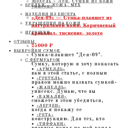
Модель - Дея
,
Сумки из кожи
БРЕЛКИ — КОЖА, МЕХ
унисекс
ИЗДЕЛИЯ ИЗ БИСЕРА
«Дея-09» — Сумка-планшет из
УКРАШЕНИЯ ИЗ КОЖИ
натуральной кожи. Коричневый
крокодил, тиснение, золото
ИГРУШКИ
ОТЗЫВЫ
25000
₽
ВЫКРОЙКИ СУМОК
Сумка-планшет "Дея-09".
С ФЕРМУАРОМ
Сумку, которую я хочу показать
«АРМЕЛЛЬ»
вам в этой статье, с полным
«ГРЕТЕЛЬ»
правом можно назвать сумкой-
«ЖАНЕЛЛЬ»
унисекс. Думаю, что вы
«КАМАЛИЯ»
сможете в этом убедиться,
«ЛЕРДЕН»
когда я покажу ее
«РЕТА»
конструкцию. Для тех, кто
«ТИФФАНИ»
впервые попал на мой канал,