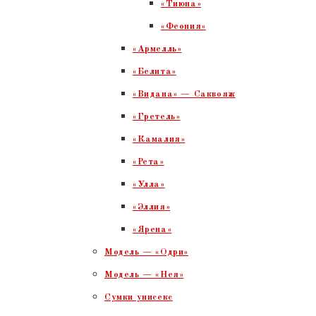
«Тиюна»
«Феония»
«Армелль»
«Белита»
«Видана» — Саквояж
«Гретель»
«Камалия»
«Рета»
«Улла»
«Эллия»
«Ярена»
Модель — «Одри»
Модель — «Нея»
Сумки унисекс