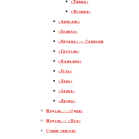
«Тиюна»
«Феония»
«Армелль»
«Белита»
«Видана» — Саквояж
«Гретель»
«Камалия»
«Рета»
«Улла»
«Эллия»
«Ярена»
Модель — «Одри»
Модель — «Нея»
Сумки унисекс