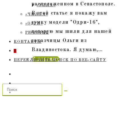
расположенном в Севастополе.
«УЛЛА»
В этой статье я покажу вам
«ЧИЛЛА»
сумку модели "Одри-16",
«ОДРИ»
которую мы шили для нашей
РЮКЗАКИ
заказчицы Ольги из
КОНТАКТЫ
Владивостока. Я думаю,…
0
В корзину
ПЕРЕКЛЮЧИТЬ ПОИСК ПО ВЕБ-САЙТУ