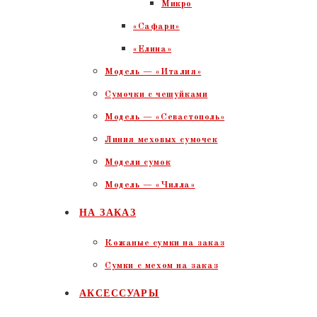
Микро
«Сафари»
«Елина»
Модель — «Италия»
Сумочки с чешуйками
Модель — «Севастополь»
Линия меховых сумочек
Модели сумок
Модель — «Чилла»
НА ЗАКАЗ
Кожаные сумки на заказ
Сумки с мехом на заказ
АКСЕССУАРЫ