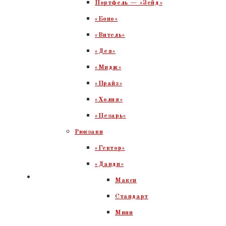
Портфель — «Зейд»
«Боно»
«Витель»
«Дея»
«Мидж»
«Прайз»
«Холия»
«Цезарь»
Рюкзаки
«Гектор»
«Данди»
Макси
Стандарт
Мини