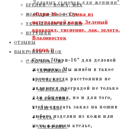
Деловых сумочек для женщин"
БРЕЛКИ — КОЖА, МЕХ
«Одри-16» — Сумка из
ИЗДЕЛИЯ ИЗ БИСЕРА
натуральной кожи. Зеленый
УКРАШЕНИЯ ИЗ КОЖИ
крокодил, тиснение, лак, золото.
ИГРУШКИ
Владивосток
ОТЗЫВЫ
40000
₽
ВЫКРОЙКИ СУМОК
Сумка "Одри-16" для деловой
С ФЕРМУАРОМ
женщины. Мы живём в такое
«АРМЕЛЛЬ»
время, когда расстояния не
«ГРЕТЕЛЬ»
являются преградой не только
«ЖАНЕЛЛЬ»
для общения, но и для того,
«КАМАЛИЯ»
чтобы сделать заказ на пошив
«ЛЕРДЕН»
любого изделия из кожи или
«РЕТА»
меха в нашем ателье,
«ТИФФАНИ»