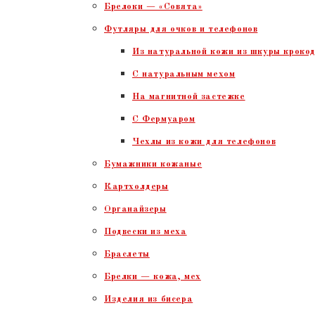
Брелоки — «Совята»
Футляры для очков и телефонов
Из натуральной кожи из шкуры крокод
С натуральным мехом
На магнитной застежке
С Фермуаром
Чехлы из кожи для телефонов
Бумажники кожаные
Картхолдеры
Органайзеры
Подвески из меха
Браслеты
Брелки — кожа, мех
Изделия из бисера