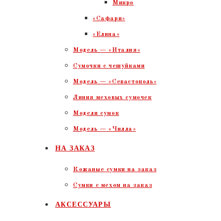
Микро
«Сафари»
«Елина»
Модель — «Италия»
Сумочки с чешуйками
Модель — «Севастополь»
Линия меховых сумочек
Модели сумок
Модель — «Чилла»
НА ЗАКАЗ
Кожаные сумки на заказ
Сумки с мехом на заказ
АКСЕССУАРЫ