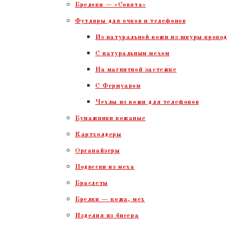
Брелоки — «Совята»
Футляры для очков и телефонов
Из натуральной кожи из шкуры крокод
С натуральным мехом
На магнитной застежке
С Фермуаром
Чехлы из кожи для телефонов
Бумажники кожаные
Картхолдеры
Органайзеры
Подвески из меха
Браслеты
Брелки — кожа, мех
Изделия из бисера