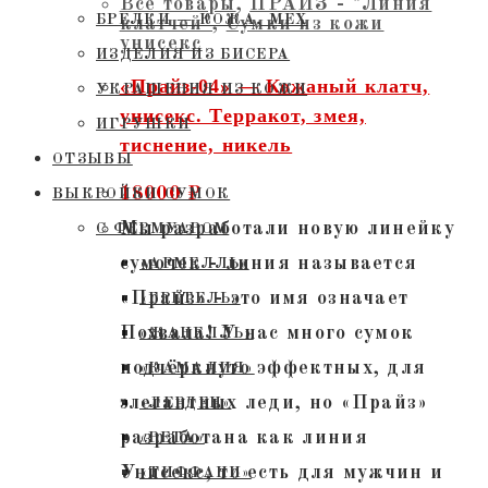
Все товары
,
ПРАЙЗ - "Линия
БРЕЛКИ — КОЖА, МЕХ
клатчей"
,
Сумки из кожи
унисекс
ИЗДЕЛИЯ ИЗ БИСЕРА
«Прайз-04» — Кожаный клатч,
УКРАШЕНИЯ ИЗ КОЖИ
унисекс. Терракот, змея,
ИГРУШКИ
тиснение, никель
ОТЗЫВЫ
18000
₽
ВЫКРОЙКИ СУМОК
Мы разработали новую линейку
С ФЕРМУАРОМ
сумочек - линия называется
«АРМЕЛЛЬ»
«Прайз» - это имя означает
«ГРЕТЕЛЬ»
Похвала! У нас много сумок
«ЖАНЕЛЛЬ»
подчёркнуто эффектных, для
«КАМАЛИЯ»
элегантных леди, но «Прайз»
«ЛЕРДЕН»
разработана как линия
«РЕТА»
Унисекс, то есть для мужчин и
«ТИФФАНИ»