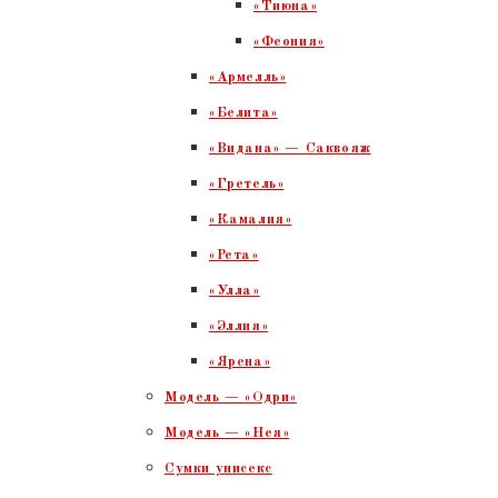
«Тиюна»
«Феония»
«Армелль»
«Белита»
«Видана» — Саквояж
«Гретель»
«Камалия»
«Рета»
«Улла»
«Эллия»
«Ярена»
Модель — «Одри»
Модель — «Нея»
Сумки унисекс