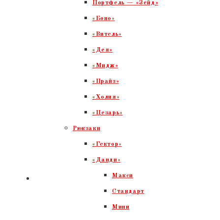
Портфель — «Зейд»
«Боно»
«Витель»
«Дея»
«Мидж»
«Прайз»
«Холия»
«Цезарь»
Рюкзаки
«Гектор»
«Данди»
Макси
Стандарт
Мини