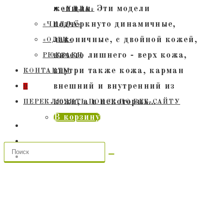
женщин. Эти модели
«УЛЛА»
подчёркнуто динамичные,
«ЧИЛЛА»
лаконичные, с двойной кожей,
«ОДРИ»
ничего лишнего - верх кожа,
РЮКЗАКИ
внутри также кожа, карман
КОНТАКТЫ
внешний и внутренний из
0
кожи, а в некоторых…
ПЕРЕКЛЮЧИТЬ ПОИСК ПО ВЕБ-САЙТУ
В корзину