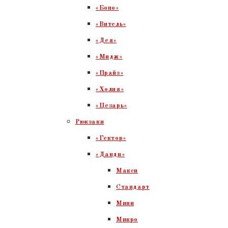
«Боно»
«Витель»
«Дея»
«Мидж»
«Прайз»
«Холия»
«Цезарь»
Рюкзаки
«Гектор»
«Данди»
Макси
Стандарт
Мини
Микро