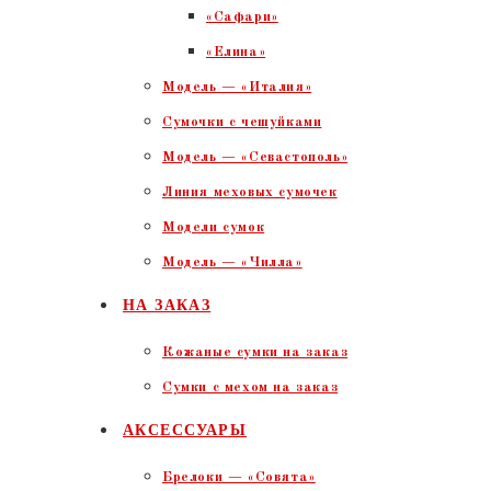
«Сафари»
«Елина»
Модель — «Италия»
Сумочки с чешуйками
Модель — «Севастополь»
Линия меховых сумочек
Модели сумок
Модель — «Чилла»
НА ЗАКАЗ
Кожаные сумки на заказ
Сумки с мехом на заказ
АКСЕССУАРЫ
Брелоки — «Совята»