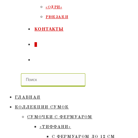
«ОДРИ»
РЮКЗАКИ
КОНТАКТЫ
0
ПЕРЕКЛЮЧИТЬ
ПОИСК
ПО
ГЛАВНАЯ
ВЕБ-
КОЛЛЕКЦИИ СУМОК
СУМОЧКИ C ФЕРМУАРОМ
САЙТУ
«ТИФФАНИ»
С ФЕРМУАРОМ ДО 12 СМ