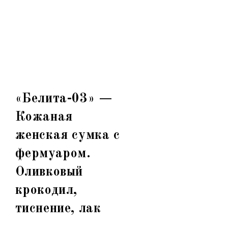
«Белита-03» —
Кожаная
женская сумка с
фермуаром.
Оливковый
крокодил,
тиснение, лак