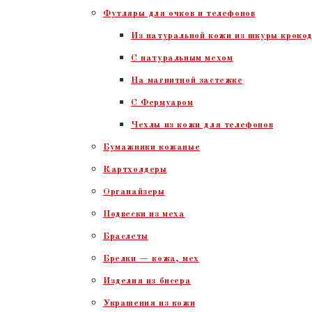
Футляры для очков и телефонов
Из натуральной кожи из шкуры крокод
С натуральным мехом
На магнитной застежке
С Фермуаром
Чехлы из кожи для телефонов
Бумажники кожаные
Картхолдеры
Органайзеры
Подвески из меха
Браслеты
Брелки — кожа, мех
Изделия из бисера
Украшения из кожи