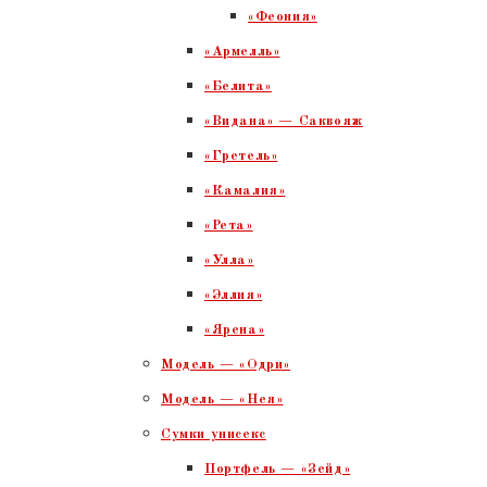
«Феония»
«Армелль»
«Белита»
«Видана» — Саквояж
«Гретель»
«Камалия»
«Рета»
«Улла»
«Эллия»
«Ярена»
Модель — «Одри»
Модель — «Нея»
Сумки унисекс
Портфель — «Зейд»