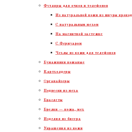
Футляры для очков и телефонов
Из натуральной кожи из шкуры крокод
С натуральным мехом
На магнитной застежке
С Фермуаром
Чехлы из кожи для телефонов
Бумажники кожаные
Картхолдеры
Органайзеры
Подвески из меха
Браслеты
Брелки — кожа, мех
Изделия из бисера
Украшения из кожи