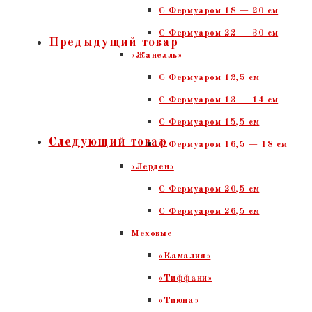
C Фермуаром 18 — 20 см
натуральной
С Фермуаром 22 — 30 см
кожи.
Предыдущий товар
«Жанелль»
Сиреневый
С Фермуаром 12,5 см
кайман,
С Фермуаром 13 — 14 см
тиснение,
С Фермуаром 15,5 см
никель
Следующий товар
С Фермуаром 16,5 — 18 см
«Лерден»
С Фермуаром 20,5 см
С Фермуаром 26,5 см
Меховые
«Камалия»
«Тиффани»
«Тиюна»