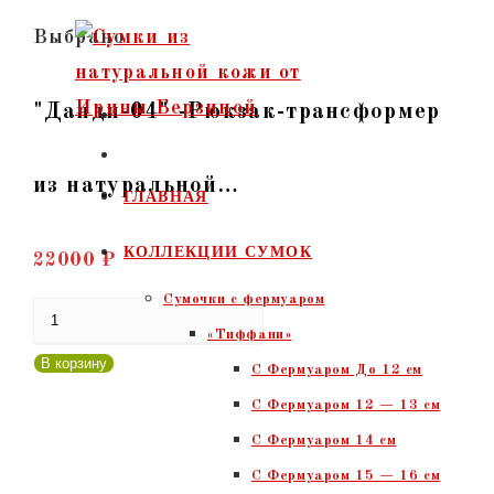
Перейти
Выбрано:
к
содержимому
"Данди-04" -Рюкзак-трансформер
из натуральной…
ГЛАВНАЯ
КОЛЛЕКЦИИ СУМОК
22000
₽
Сумочки c фермуаром
Количество
«Тиффани»
товара
В корзину
С Фермуаром До 12 см
"Данди-04"
С Фермуаром 12 — 13 см
-Рюкзак-
С Фермуаром 14 см
трансформер
С Фермуаром 15 — 16 см
из