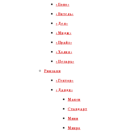
«Боно»
«Витель»
«Дея»
«Мидж»
«Прайз»
«Холия»
«Цезарь»
Рюкзаки
«Гектор»
«Данди»
Макси
Стандарт
Мини
Микро