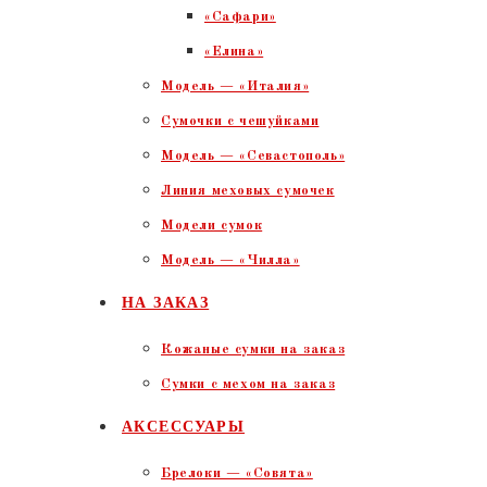
«Сафари»
«Елина»
Модель — «Италия»
Сумочки с чешуйками
Модель — «Севастополь»
Линия меховых сумочек
Модели сумок
Модель — «Чилла»
НА ЗАКАЗ
Кожаные сумки на заказ
Сумки с мехом на заказ
АКСЕССУАРЫ
Брелоки — «Совята»