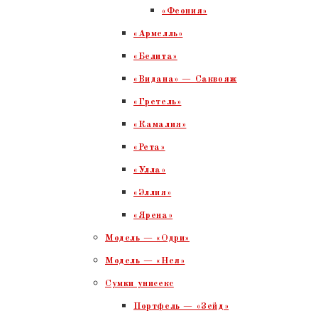
«Феония»
«Армелль»
«Белита»
«Видана» — Саквояж
«Гретель»
«Камалия»
«Рета»
«Улла»
«Эллия»
«Ярена»
Модель — «Одри»
Модель — «Нея»
Сумки унисекс
Портфель — «Зейд»