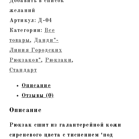
Добавить в список
из
желаний
натуральной
Артикул:
Д-04
кожи.
Категории:
Все
Сиреневый
товары
,
Данди"-
кайман,
Линия Городских
тиснение,
Рюкзаков"
,
Рюкзаки
,
никель
Стандарт
Описание
Отзывы (0)
Описание
Рюкзак сшит из галантерейной кожи
сиреневого цвета с тиснением ‘под