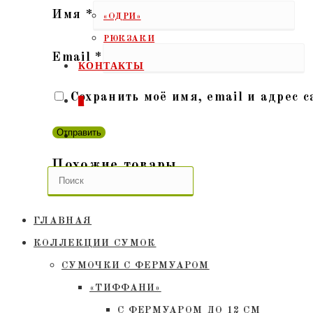
Имя
*
«ОДРИ»
РЮКЗАКИ
Email
*
КОНТАКТЫ
Сохранить моё имя, email и адрес 
0
ПЕРЕКЛЮЧИТЬ
Похожие товары
ПОИСК
ПО
ГЛАВНАЯ
ВЕБ-
КОЛЛЕКЦИИ СУМОК
СУМОЧКИ C ФЕРМУАРОМ
САЙТУ
«ТИФФАНИ»
С ФЕРМУАРОМ ДО 12 СМ