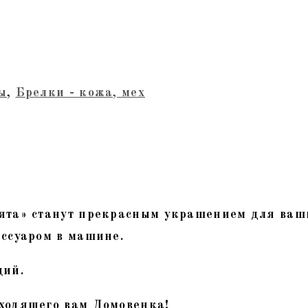
ы
,
Брелки - кожа, мех
ята» станут прекрасным украшением для ваш
ссуаром в машине.
ций.
ходящего вам Домовенка!