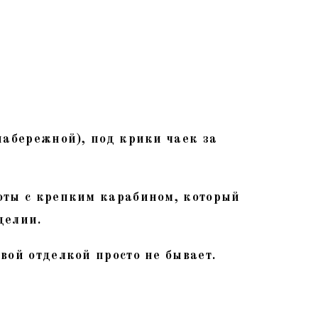
набережной), под крики чаек за
боты с крепким карабином, который
делии.
вой отделкой просто не бывает.