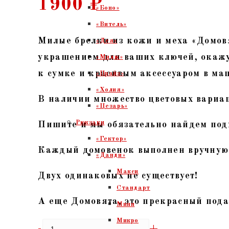
1900
₽
«Боно»
«Витель»
Милые брелки из кожи и меха «Домов
«Дея»
украшением для ваших ключей, окаж
«Мидж»
к сумке и красивым аксессуаром в ма
«Прайз»
«Холия»
В наличии множество цветовых вариа
«Цезарь»
Рюкзаки
Пишите и мы обязательно найдем под
«Гектор»
Каждый домовенок выполнен вручную
«Данди»
Макси
Двух одинаковых не существует!
Стандарт
А еще Домовята, это прекрасный под
Мини
Микро
Количество
-
+