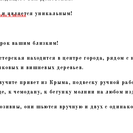
 и является уникальным!
ила и питона
арок вашим близким!
терская находится в центре города, рядом с 
сиковых и вишневых деревьев.
лучите привет из Крыма, подвеску ручной ра
е, к чемодану, к бегунку молнии на любом из
юзивны, они шьются вручную и двух с одинако