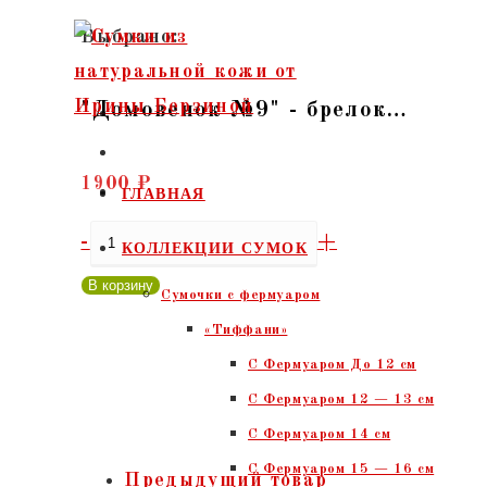
Перейти
Выбрано:
к
содержимому
"Домовенок №9" - брелок…
1900
₽
ГЛАВНАЯ
Количество
-
+
КОЛЛЕКЦИИ СУМОК
товара
В корзину
Сумочки c фермуаром
"Домовенок
«Тиффани»
№9"
С Фермуаром До 12 см
-
С Фермуаром 12 — 13 см
брелок
С Фермуаром 14 см
из
С Фермуаром 15 — 16 см
кожи
Предыдущий товар