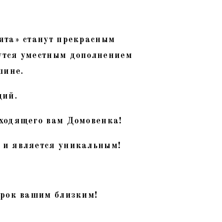
ята» станут прекрасным
утся уместным дополнением
шине.
ций.
ходящего вам Домовенка!
 и является уникальным!
арок вашим близким!