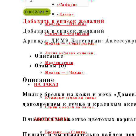
«Сафари»
товара
В КОРЗИНУ
«Елина»
"Домовенок
Добавить в список желаний
Модель — «Италия»
№9"
Добавить в список желаний
Сумочки с чешуйками
-
Артикул:
ДКМ9
Категории:
Аксессуар
Модель — «Севастополь»
брелок
Линия меховых сумочек
Описание
из
Модели сумок
Отзывы (0)
кожи
Модель — «Чилла»
и
Описание
НА ЗАКАЗ
меха
Милые брелки из кожи и меха «Домов
Кожаные сумки на заказ
дополнением к сумке и красивым аксе
Сумки с мехом на заказ
В наличии множество цветовых вариа
АКСЕССУАРЫ
Брелоки — «Совята»
Пишите и мы обязательно найдем под