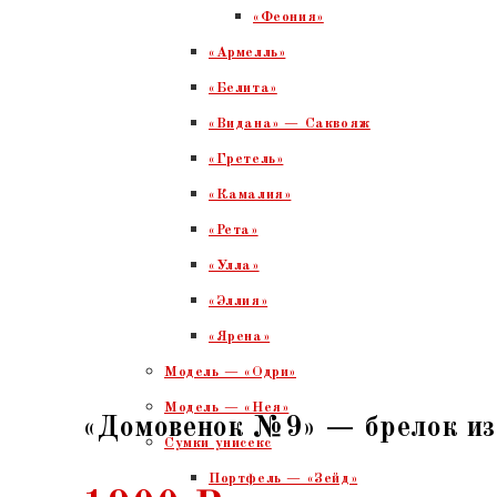
«Феония»
«Армелль»
«Белита»
«Видана» — Саквояж
«Гретель»
«Камалия»
«Рета»
«Улла»
«Эллия»
«Ярена»
Модель — «Одри»
Модель — «Нея»
«Домовенок №9» — брелок из
Сумки унисекс
Портфель — «Зейд»