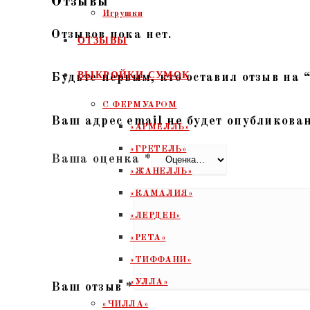
Отзывы
Игрушки
Отзывов пока нет.
ОТЗЫВЫ
ВЫКРОЙКИ СУМОК
Будьте первым, кто оставил отзыв на
С ФЕРМУАРОМ
Ваш адрес email не будет опубликован
«АРМЕЛЛЬ»
«ГРЕТЕЛЬ»
Ваша оценка
*
«ЖАНЕЛЛЬ»
«КАМАЛИЯ»
«ЛЕРДЕН»
«РЕТА»
«ТИФФАНИ»
«УЛЛА»
Ваш отзыв
*
«ЧИЛЛА»