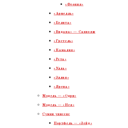
«Феония»
«Армелль»
«Белита»
«Видана» — Саквояж
«Гретель»
«Камалия»
«Рета»
«Улла»
«Эллия»
«Ярена»
Модель — «Одри»
Модель — «Нея»
Сумки унисекс
Портфель — «Зейд»