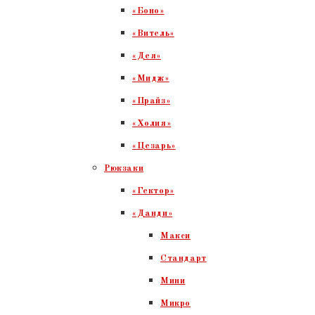
«Боно»
«Витель»
«Дея»
«Мидж»
«Прайз»
«Холия»
«Цезарь»
Рюкзаки
«Гектор»
«Данди»
Макси
Стандарт
Мини
Микро