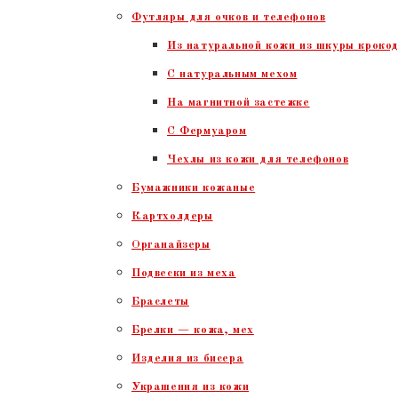
Футляры для очков и телефонов
Из натуральной кожи из шкуры крокод
С натуральным мехом
На магнитной застежке
С Фермуаром
Чехлы из кожи для телефонов
Бумажники кожаные
Картхолдеры
Органайзеры
Подвески из меха
Браслеты
Брелки — кожа, мех
Изделия из бисера
Украшения из кожи