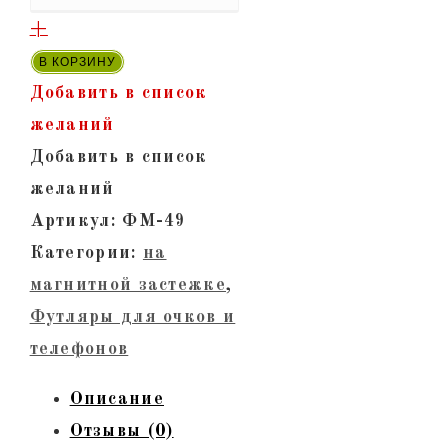
ФМ-49
+
-
В КОРЗИНУ
Футляр
Добавить в список
из
желаний
натуральной
Добавить в список
кожи
желаний
для
Артикул:
ФМ-49
очков.
Категории:
на
Красный
магнитной застежке
,
крокодил,
Футляры для очков и
тиснение
телефонов
Описание
Отзывы (0)