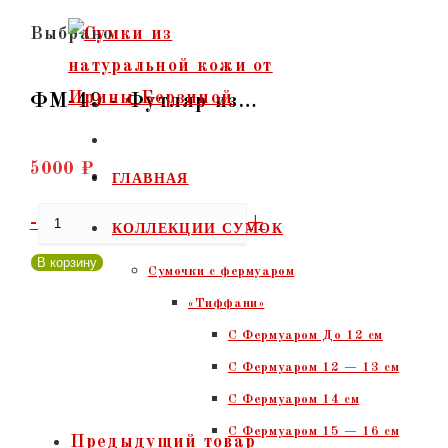
Перейти
Выбрано:
к
содержимому
ФМ-49 - Футляр из…
5000
₽
ГЛАВНАЯ
Количество
-
+
КОЛЛЕКЦИИ СУМОК
товара
В корзину
Сумочки c фермуаром
ФМ-49
«Тиффани»
-
С Фермуаром До 12 см
Футляр
С Фермуаром 12 — 13 см
из
С Фермуаром 14 см
натуральной
С Фермуаром 15 — 16 см
кожи
Предыдущий товар