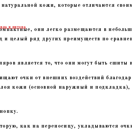
з натуральной кожи, которые отличаются свои
ила и питона
омпактные, они легко размещаются в небольш
д и целый ряд других преимуществ по сравне
ров является то, что они могут быть сшиты и
ают очки от внешних воздействий благодаря
 слоя кожи (основной наружный и подкладка)
нопку.
торую, как на переносицу, укладываются очк