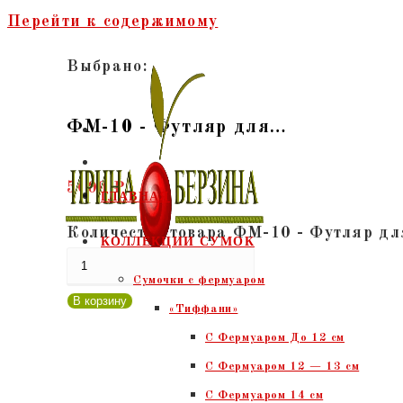
Перейти к содержимому
Выбрано:
ФМ-10 - Футляр для…
5000
₽
ГЛАВНАЯ
Количество товара ФМ-10 - Футляр дл
КОЛЛЕКЦИИ СУМОК
Сумочки c фермуаром
В корзину
«Тиффани»
С Фермуаром До 12 см
С Фермуаром 12 — 13 см
С Фермуаром 14 см