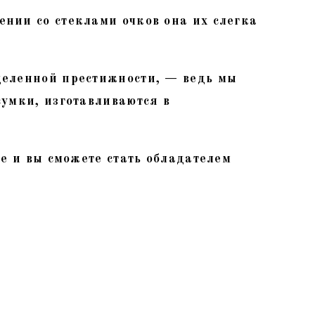
нии со стеклами очков она их слегка
деленной престижности, — ведь мы
сумки, изготавливаются в
ье и вы сможете стать обладателем