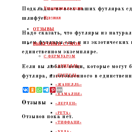
Подкладка во всех наших футлярах сд
Украшения из кожи
шлифует.
Игрушки
ОТЗЫВЫ
Надо сказать, что футляры из натура
шьем футляры еще и из экзотических 
ВЫКРОЙКИ СУМОК
единственном экземпляре.
С ФЕРМУАРОМ
Если вы любите вещи, которые могут б
«АРМЕЛЛЬ»
футляра, изготовленного в единствен
«ГРЕТЕЛЬ»
«ЖАНЕЛЛЬ»
«КАМАЛИЯ»
Отзывы
«ЛЕРДЕН»
«РЕТА»
Отзывов пока нет.
«ТИФФАНИ»
«УЛЛА»