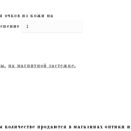
я очков из кожи на
иснение
ры
,
на магнитной застежке
,
м количестве продаются в магазинах оптики и