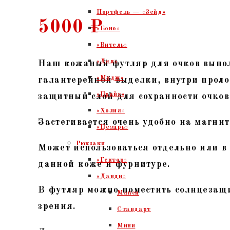
Портфель — «Зейд»
5000
₽
«Боно»
«Витель»
«Дея»
Наш кожаный футляр для очков выпо
«Мидж»
галантерейной выделки, внутри прол
«Прайз»
защитный слой для сохранности очков
«Холия»
Застегивается очень удобно на магни
«Цезарь»
Рюкзаки
Может использоваться отдельно или в
«Гектор»
данной коже и фурнитуре.
«Данди»
В футляр можно поместить солнцезащ
Макси
зрения.
Стандарт
Мини