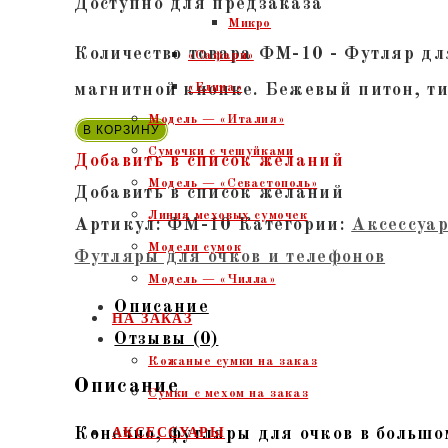
Доступно для предзаказа
Микро
Количество товара ФМ-10 - Футляр дл
«Сафари»
магнитной кнопке. Бежевый питон, т
«Елина»
Модель — «Италия»
В КОРЗИНУ
Сумочки с чешуйками
Добавить в список желаний
Модель — «Севастополь»
Добавить в список желаний
Линия меховых сумочек
Артикул:
ФМ-10
Категории:
Аксессуа
Модели сумок
Футляры для очков и телефонов
Модель — «Чилла»
Описание
НА ЗАКАЗ
Отзывы (0)
Кожаные сумки на заказ
Описание
Сумки с мехом на заказ
Конечно, футляры для очков в большо
АКСЕССУАРЫ