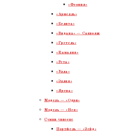
«Феония»
«Армелль»
«Белита»
«Видана» — Саквояж
«Гретель»
«Камалия»
«Рета»
«Улла»
«Эллия»
«Ярена»
Модель — «Одри»
Модель — «Нея»
Сумки унисекс
Портфель — «Зейд»