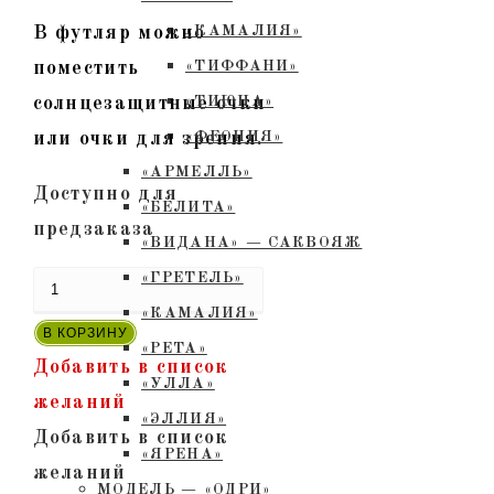
В футляр можно
«КАМАЛИЯ»
поместить
«ТИФФАНИ»
солнцезащитные очки
«ТИЮНА»
или очки для зрения.
«ФЕОНИЯ»
«АРМЕЛЛЬ»
Доступно для
«БЕЛИТА»
предзаказа
«ВИДАНА» — САКВОЯЖ
«ГРЕТЕЛЬ»
Количество
«КАМАЛИЯ»
товара
В КОРЗИНУ
«РЕТА»
ФМ-14
Добавить в список
«УЛЛА»
-
желаний
«ЭЛЛИЯ»
Футляр
Добавить в список
«ЯРЕНА»
для
желаний
МОДЕЛЬ — «ОДРИ»