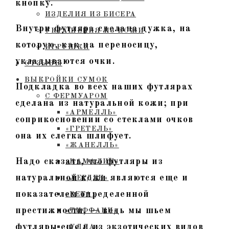
кнопку.
ИЗДЕЛИЯ ИЗ БИСЕРА
Внутри футляра сделана дужка, на
УКРАШЕНИЯ ИЗ КОЖИ
которую, как на переносицу,
ИГРУШКИ
укладываются очки.
ОТЗЫВЫ
ВЫКРОЙКИ СУМОК
Подкладка во всех наших футлярах
С ФЕРМУАРОМ
сделана из натуральной кожи; при
«АРМЕЛЛЬ»
соприкосновении со стеклами очков
«ГРЕТЕЛЬ»
она их слегка шлифует.
«ЖАНЕЛЛЬ»
Надо сказать, что футляры из
«КАМАЛИЯ»
натуральной кожи являются еще и
«ЛЕРДЕН»
показателем определенной
«РЕТА»
престижности, — ведь мы шьем
«ТИФФАНИ»
футляры еще и из экзотических видов
«УЛЛА»