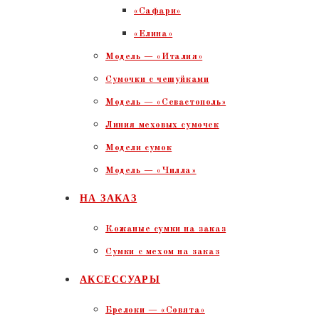
«Сафари»
«Елина»
Модель — «Италия»
Сумочки с чешуйками
Модель — «Севастополь»
Линия меховых сумочек
Модели сумок
Модель — «Чилла»
НА ЗАКАЗ
Кожаные сумки на заказ
Сумки с мехом на заказ
АКСЕССУАРЫ
Брелоки — «Совята»