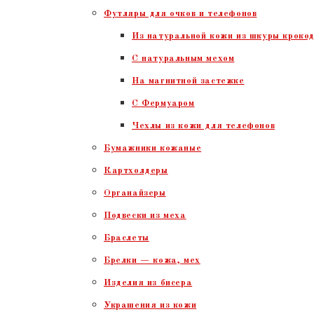
Футляры для очков и телефонов
Из натуральной кожи из шкуры крокод
С натуральным мехом
На магнитной застежке
С Фермуаром
Чехлы из кожи для телефонов
Бумажники кожаные
Картхолдеры
Органайзеры
Подвески из меха
Браслеты
Брелки — кожа, мех
Изделия из бисера
Украшения из кожи