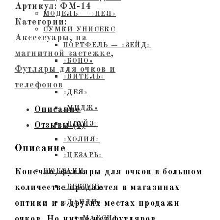
очков
Артикул:
ФМ-14
МОДЕЛЬ — «НЕЯ»
из
Категории:
СУМКИ УНИСЕКС
кожи
Аксессуары
,
на
ПОРТФЕЛЬ — «ЗЕЙД»
на
магнитной застежке
,
«БОНО»
магнитной
Футляры для очков и
«ВИТЕЛЬ»
застежке.
телефонов
«ДЕЯ»
Черный,
«МИДЖ»
Описание
гладкий
«ПРАЙЗ»
Отзывы (0)
с
«ХОЛИЯ»
тиснением
Описание
«ЦЕЗАРЬ»
Конечно, футляры для очков в большом
РЮКЗАКИ
количестве продаются в магазинах
«ГЕКТОР»
оптики и в других местах продажи
«ДАНДИ»
очков. Но нигде нет футляров,
МАКСИ