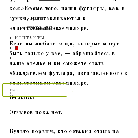
кож. Кроме того, наши футляры, как и
«ЧИЛЛА»
сумки, изготавливаются в
«ОДРИ»
единственном экземпляре.
РЮКЗАКИ
КОНТАКТЫ
Если вы любите вещи, которые могут
0
быть только у вас, — обращайтесь в
ПЕРЕКЛЮЧИТЬ
наше ателье и вы сможете стать
ПОИСК
ПО
обладателем футляра, изготовленного в
ВЕБ-
единственном экземпляре.
САЙТУ
Отзывы
Отзывов пока нет.
Будьте первым, кто оставил отзыв на