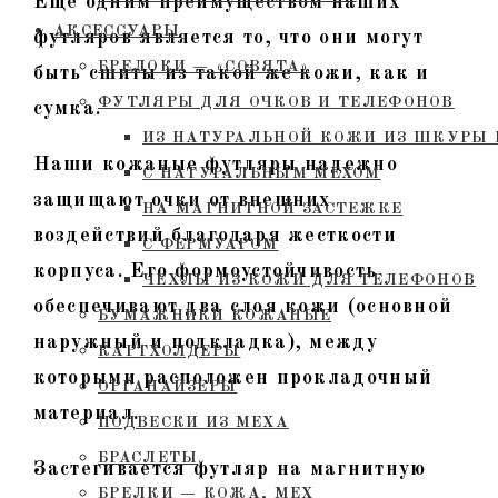
Еще одним преимуществом наших
АКСЕССУАРЫ
футляров является то, что они могут
БРЕЛОКИ — «СОВЯТА»
быть сшиты из такой же кожи, как и
ФУТЛЯРЫ ДЛЯ ОЧКОВ И ТЕЛЕФОНОВ
сумка.
ИЗ НАТУРАЛЬНОЙ КОЖИ ИЗ ШКУРЫ 
Наши кожаные футляры надежно
С НАТУРАЛЬНЫМ МЕХОМ
защищают очки от внешних
НА МАГНИТНОЙ ЗАСТЕЖКЕ
воздействий благодаря жесткости
С ФЕРМУАРОМ
корпуса. Его формоустойчивость
ЧЕХЛЫ ИЗ КОЖИ ДЛЯ ТЕЛЕФОНОВ
обеспечивают два слоя кожи (основной
БУМАЖНИКИ КОЖАНЫЕ
наружный и подкладка), между
КАРТХОЛДЕРЫ
которыми расположен прокладочный
ОРГАНАЙЗЕРЫ
материал.
ПОДВЕСКИ ИЗ МЕХА
БРАСЛЕТЫ
Застегивается футляр на магнитную
БРЕЛКИ — КОЖА, МЕХ