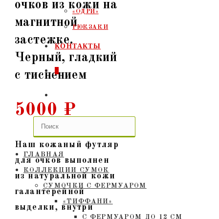
очков из кожи на
«ОДРИ»
магнитной
РЮКЗАКИ
застежке.
КОНТАКТЫ
Черный, гладкий
0
с тиснением
ПЕРЕКЛЮЧИТЬ
5000
₽
ПОИСК
ПО
Наш кожаный футляр
ГЛАВНАЯ
для очков выполнен
ВЕБ-
КОЛЛЕКЦИИ СУМОК
из натуральной кожи
СУМОЧКИ C ФЕРМУАРОМ
галантерейной
САЙТУ
«ТИФФАНИ»
выделки, внутри
С ФЕРМУАРОМ ДО 12 СМ