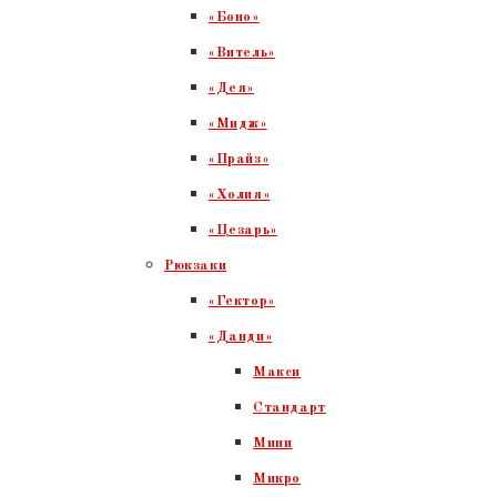
«Боно»
«Витель»
«Дея»
«Мидж»
«Прайз»
«Холия»
«Цезарь»
Рюкзаки
«Гектор»
«Данди»
Макси
Стандарт
Мини
Микро