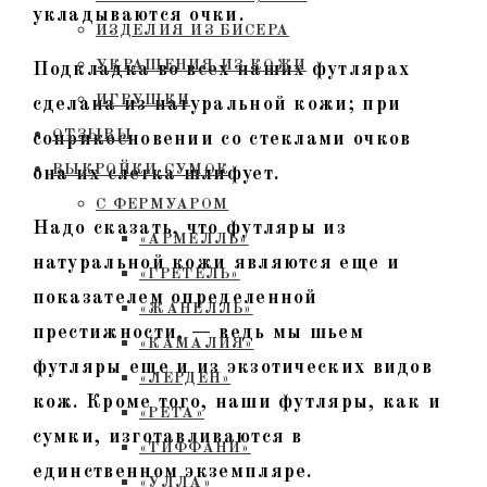
укладываются очки.
ИЗДЕЛИЯ ИЗ БИСЕРА
УКРАШЕНИЯ ИЗ КОЖИ
Подкладка во всех наших футлярах
ИГРУШКИ
сделана из натуральной кожи; при
ОТЗЫВЫ
соприкосновении со стеклами очков
ВЫКРОЙКИ СУМОК
она их слегка шлифует.
С ФЕРМУАРОМ
Надо сказать, что футляры из
«АРМЕЛЛЬ»
натуральной кожи являются еще и
«ГРЕТЕЛЬ»
показателем определенной
«ЖАНЕЛЛЬ»
престижности, — ведь мы шьем
«КАМАЛИЯ»
футляры еще и из экзотических видов
«ЛЕРДЕН»
кож. Кроме того, наши футляры, как и
«РЕТА»
сумки, изготавливаются в
«ТИФФАНИ»
единственном экземпляре.
«УЛЛА»