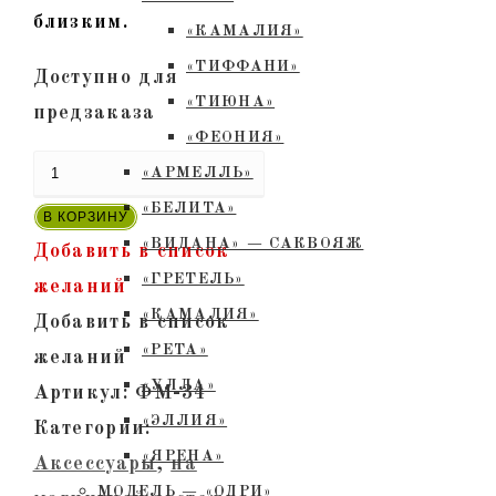
близким.
«КАМАЛИЯ»
«ТИФФАНИ»
Доступно для
«ТИЮНА»
предзаказа
«ФЕОНИЯ»
Количество
«АРМЕЛЛЬ»
товара
«БЕЛИТА»
В КОРЗИНУ
ФМ-34
«ВИДАНА» — САКВОЯЖ
Добавить в список
-
«ГРЕТЕЛЬ»
желаний
Футляр
«КАМАЛИЯ»
Добавить в список
из
«РЕТА»
желаний
натуральной
«УЛЛА»
Артикул:
ФМ-34
кожи
«ЭЛЛИЯ»
Категории:
для
«ЯРЕНА»
Аксессуары
,
на
очков.
МОДЕЛЬ — «ОДРИ»