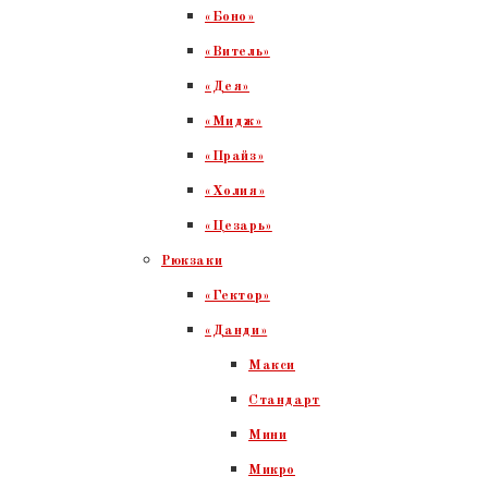
«Боно»
«Витель»
«Дея»
«Мидж»
«Прайз»
«Холия»
«Цезарь»
Рюкзаки
«Гектор»
«Данди»
Макси
Стандарт
Мини
Микро