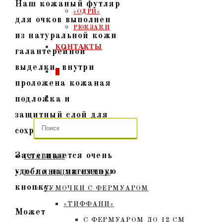
Наш кожаный футляр
«ОДРИ»
для очков выполнен
РЮКЗАКИ
из натуральной кожи
КОНТАКТЫ
галантерейной
выделки, внутри
0
проложена кожаная
ПЕРЕКЛЮЧИТЬ
подложка и
защитный слой для
ПОИСК
сохранности очков.
ПО
Застегивается очень
ГЛАВНАЯ
ВЕБ-
удобно на магнитную
КОЛЛЕКЦИИ СУМОК
кнопку.
СУМОЧКИ C ФЕРМУАРОМ
САЙТУ
«ТИФФАНИ»
Может
С ФЕРМУАРОМ ДО 12 СМ