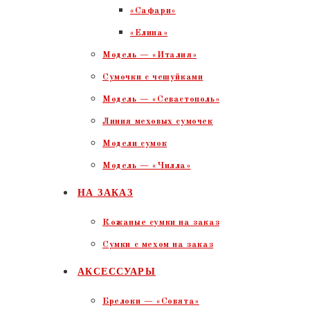
«Сафари»
«Елина»
Модель — «Италия»
Сумочки с чешуйками
Модель — «Севастополь»
Линия меховых сумочек
Модели сумок
Модель — «Чилла»
НА ЗАКАЗ
Кожаные сумки на заказ
Сумки с мехом на заказ
АКСЕССУАРЫ
Брелоки — «Совята»