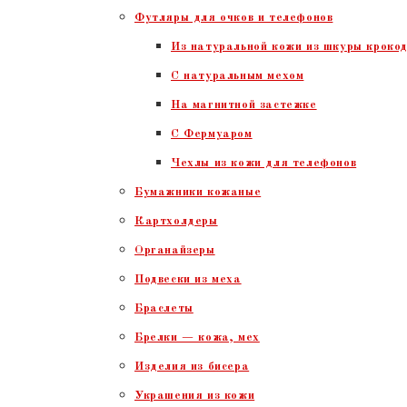
Футляры для очков и телефонов
Из натуральной кожи из шкуры крокод
С натуральным мехом
На магнитной застежке
С Фермуаром
Чехлы из кожи для телефонов
Бумажники кожаные
Картхолдеры
Органайзеры
Подвески из меха
Браслеты
Брелки — кожа, мех
Изделия из бисера
Украшения из кожи