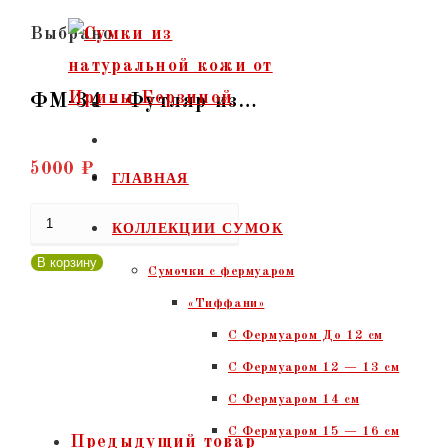
Перейти
Выбрано:
к
содержимому
ФМ-34 - Футляр из…
5000
₽
ГЛАВНАЯ
Количество
КОЛЛЕКЦИИ СУМОК
товара
В корзину
Сумочки c фермуаром
ФМ-34
«Тиффани»
-
С Фермуаром До 12 см
Футляр
С Фермуаром 12 — 13 см
из
С Фермуаром 14 см
натуральной
С Фермуаром 15 — 16 см
кожи
Предыдущий товар