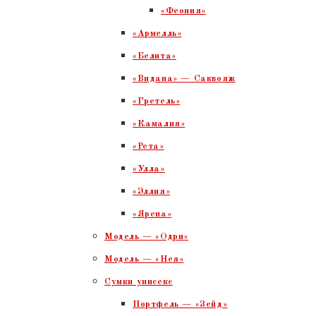
«Феония»
«Армелль»
«Белита»
«Видана» — Саквояж
«Гретель»
«Камалия»
«Рета»
«Улла»
«Эллия»
«Ярена»
Модель — «Одри»
Модель — «Нея»
Сумки унисекс
Портфель — «Зейд»