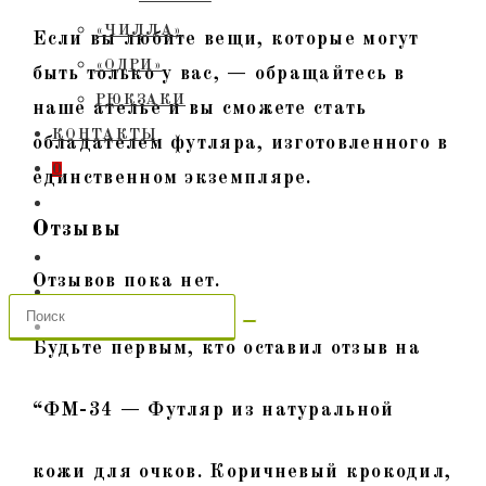
«ЧИЛЛА»
Если вы любите вещи, которые могут
«ОДРИ»
быть только у вас, — обращайтесь в
РЮКЗАКИ
наше ателье и вы сможете стать
КОНТАКТЫ
обладателем футляра, изготовленного в
0
единственном экземпляре.
ПЕРЕКЛЮЧИТЬ
ПОИСК
Отзывы
ПО
Отзывов пока нет.
ВЕБ-
САЙТУ
Будьте первым, кто оставил отзыв на
“ФМ-34 — Футляр из натуральной
кожи для очков. Коричневый крокодил,