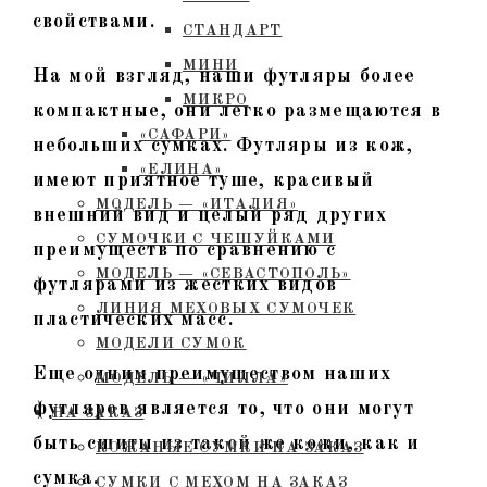
свойствами.
СТАНДАРТ
МИНИ
На мой взгляд, наши футляры более
МИКРО
компактные, они легко размещаются в
«САФАРИ»
небольших сумках. Футляры из кож,
«ЕЛИНА»
имеют приятное туше, красивый
МОДЕЛЬ — «ИТАЛИЯ»
внешний вид и целый ряд других
СУМОЧКИ С ЧЕШУЙКАМИ
преимуществ по сравнению с
МОДЕЛЬ — «СЕВАСТОПОЛЬ»
футлярами из жестких видов
ЛИНИЯ МЕХОВЫХ СУМОЧЕК
пластических масс.
МОДЕЛИ СУМОК
Еще одним преимуществом наших
МОДЕЛЬ — «ЧИЛЛА»
футляров является то, что они могут
НА ЗАКАЗ
быть сшиты из такой же кожи, как и
КОЖАНЫЕ СУМКИ НА ЗАКАЗ
сумка.
СУМКИ С МЕХОМ НА ЗАКАЗ