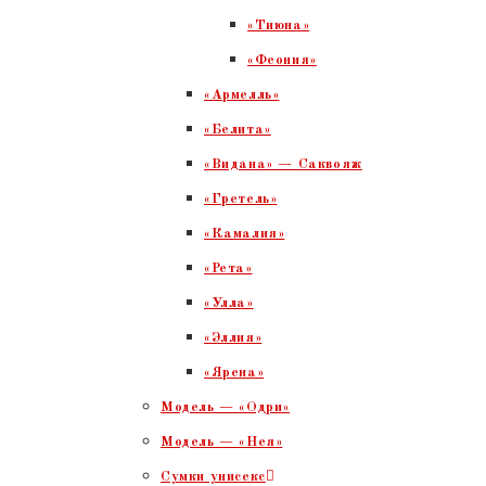
«Тиюна»
«Феония»
«Армелль»
«Белита»
«Видана» — Саквояж
«Гретель»
«Камалия»
«Рета»
«Улла»
«Эллия»
«Ярена»
Модель — «Одри»
Модель — «Нея»
Сумки унисекс