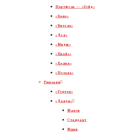
Портфель — «Зейд»
«Боно»
«Витель»
«Дея»
«Мидж»
«Прайз»
«Холия»
«Цезарь»
Рюкзаки
«Гектор»
«Данди»
Макси
Стандарт
Мини