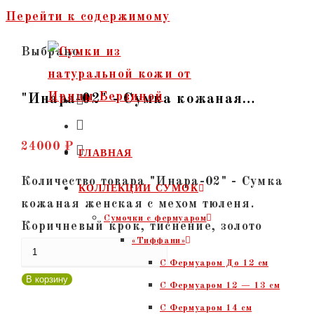
Перейти к содержимому
Выбрано:
"Инара-02" - Сумка кожаная…
24000
₽
ГЛАВНАЯ
Количество товара "Инара-02" - Сумка
КОЛЛЕКЦИИ СУМОК
кожаная женская с мехом тюленя.
Сумочки c фермуаром
Коричневый крок, тиснение, золото
«Тиффани»
С Фермуаром До 12 см
В корзину
С Фермуаром 12 — 13 см
С Фермуаром 14 см