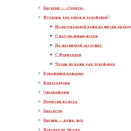
Брелоки — «Совята»
Футляры для очков и телефонов
Из натуральной кожи из шкуры крокод
С натуральным мехом
На магнитной застежке
С Фермуаром
Чехлы из кожи для телефонов
Бумажники кожаные
Картхолдеры
Органайзеры
Подвески из меха
Браслеты
Брелки — кожа, мех
Изделия из бисера