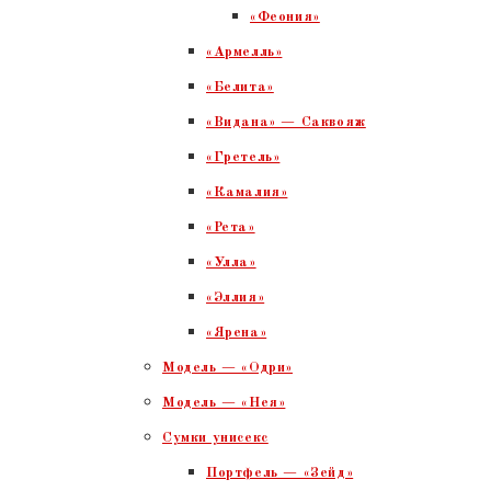
«Феония»
«Армелль»
«Белита»
«Видана» — Саквояж
«Гретель»
«Камалия»
«Рета»
«Улла»
«Эллия»
«Ярена»
Модель — «Одри»
Модель — «Нея»
Сумки унисекс
Портфель — «Зейд»