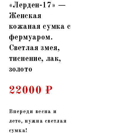
«Лерден-17» —
Женская
кожаная сумка с
фермуаром.
Светлая змея,
тиснение, лак,
золото
22000
₽
Впереди весна и
лето, нужна светлая
сумка!