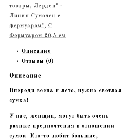
фермуаром.
товары
,
Лерден" -
Светлая
Линия Сумочек с
змея,
фермуаром"
,
С
тиснение,
Фермуаром 20,5 см
лак,
Описание
золото
Отзывы (0)
Описание
Впереди весна и лето, нужна светлая
сумка!
У нас, женщин, могут быть очень
разные предпочтения в отношении
сумок. Кто-то любит большие,