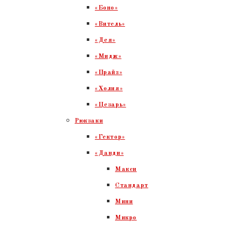
«Боно»
«Витель»
«Дея»
«Мидж»
«Прайз»
«Холия»
«Цезарь»
Рюкзаки
«Гектор»
«Данди»
Макси
Стандарт
Мини
Микро