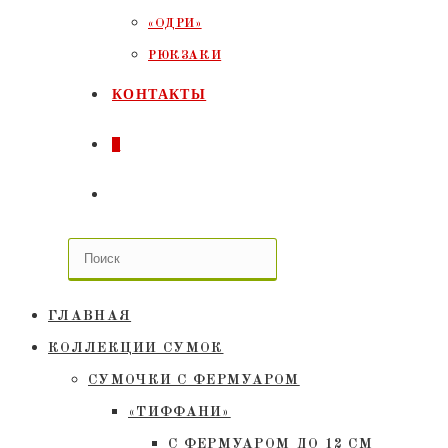
«ОДРИ»
РЮКЗАКИ
КОНТАКТЫ
0
ПЕРЕКЛЮЧИТЬ
ПОИСК
ПО
ГЛАВНАЯ
ВЕБ-
КОЛЛЕКЦИИ СУМОК
СУМОЧКИ C ФЕРМУАРОМ
САЙТУ
«ТИФФАНИ»
С ФЕРМУАРОМ ДО 12 СМ