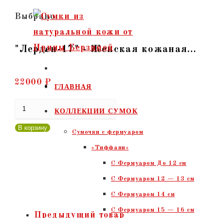
Перейти
Выбрано:
к
содержимому
"Лерден-17" - Женская кожаная…
22000
₽
ГЛАВНАЯ
Количество
КОЛЛЕКЦИИ СУМОК
товара
В корзину
Сумочки c фермуаром
"Лерден-17"
«Тиффани»
-
С Фермуаром До 12 см
Женская
С Фермуаром 12 — 13 см
кожаная
С Фермуаром 14 см
сумка
С Фермуаром 15 — 16 см
с
Предыдущий товар