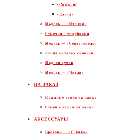
«Сафари»
«Елина»
Модель — «Италия»
Сумочки с чешуйками
Модель — «Севастополь»
Линия меховых сумочек
Модели сумок
Модель — «Чилла»
НА ЗАКАЗ
Кожаные сумки на заказ
Сумки с мехом на заказ
АКСЕССУАРЫ
Брелоки — «Совята»