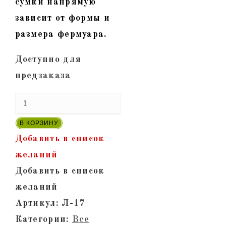
сумки напрямую
зависит от формы и
размера фермуара.
Доступно для
предзаказа
Количество
товара
В КОРЗИНУ
"Лерден-17"
Добавить в список
-
желаний
Женская
Добавить в список
кожаная
желаний
сумка
Артикул:
Л-17
с
Категории:
Все