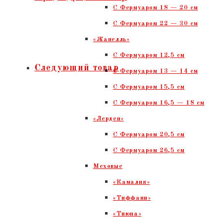
C Фермуаром 18 — 20 см
фермуаром.
С Фермуаром 22 — 30 см
Светлая
«Жанелль»
змея,
С Фермуаром 12,5 см
тиснение,
Следующий товар
С Фермуаром 13 — 14 см
лак,
С Фермуаром 15,5 см
золото
С Фермуаром 16,5 — 18 см
«Лерден»
С Фермуаром 20,5 см
С Фермуаром 26,5 см
Меховые
«Камалия»
«Тиффани»
«Тиюна»