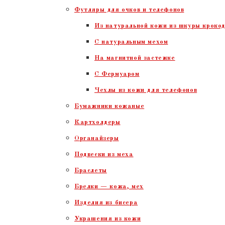
Футляры для очков и телефонов
Из натуральной кожи из шкуры крокод
С натуральным мехом
На магнитной застежке
С Фермуаром
Чехлы из кожи для телефонов
Бумажники кожаные
Картхолдеры
Органайзеры
Подвески из меха
Браслеты
Брелки — кожа, мех
Изделия из бисера
Украшения из кожи