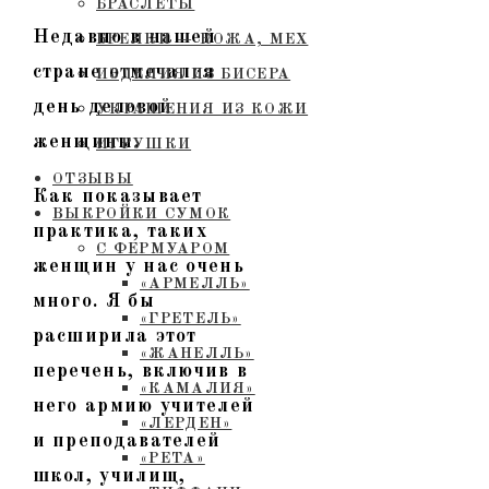
БРАСЛЕТЫ
Недавно в нашей
БРЕЛКИ — КОЖА, МЕХ
стране отмечался
ИЗДЕЛИЯ ИЗ БИСЕРА
день деловой
УКРАШЕНИЯ ИЗ КОЖИ
женщины.
ИГРУШКИ
ОТЗЫВЫ
Как показывает
ВЫКРОЙКИ СУМОК
практика, таких
С ФЕРМУАРОМ
женщин у нас очень
«АРМЕЛЛЬ»
много. Я бы
«ГРЕТЕЛЬ»
расширила этот
«ЖАНЕЛЛЬ»
перечень, включив в
«КАМАЛИЯ»
него армию учителей
«ЛЕРДЕН»
и преподавателей
«РЕТА»
школ, училищ,