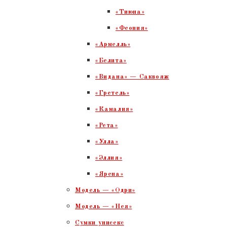
«Тиюна»
«Феония»
«Армелль»
«Белита»
«Видана» — Саквояж
«Гретель»
«Камалия»
«Рета»
«Улла»
«Эллия»
«Ярена»
Модель — «Одри»
Модель — «Нея»
Сумки унисекс