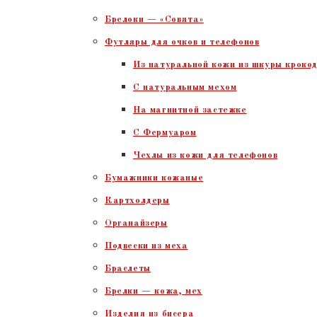
Брелоки — «Совята»
Футляры для очков и телефонов
Из натуральной кожи из шкуры крокод
С натуральным мехом
На магнитной застежке
С Фермуаром
Чехлы из кожи для телефонов
Бумажники кожаные
Картхолдеры
Органайзеры
Подвески из меха
Браслеты
Брелки — кожа, мех
Изделия из бисера