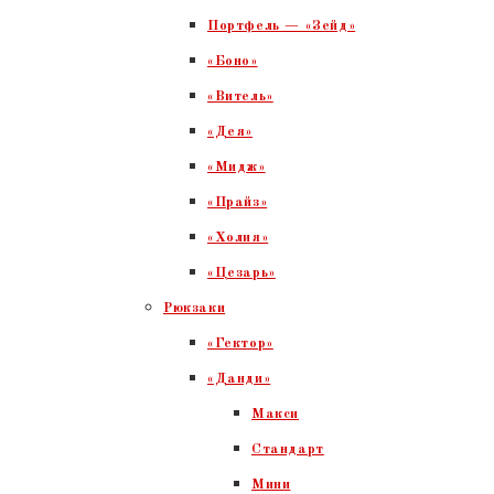
Портфель — «Зейд»
«Боно»
«Витель»
«Дея»
«Мидж»
«Прайз»
«Холия»
«Цезарь»
Рюкзаки
«Гектор»
«Данди»
Макси
Стандарт
Мини