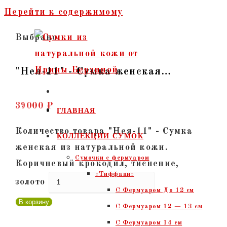
Перейти к содержимому
Выбрано:
"Нея-11" - Сумка женская…
39000
₽
ГЛАВНАЯ
Количество товара "Нея-11" - Сумка
КОЛЛЕКЦИИ СУМОК
женская из натуральной кожи.
Сумочки c фермуаром
Коричневый крокодил, тиснение,
«Тиффани»
золото
С Фермуаром До 12 см
В корзину
С Фермуаром 12 — 13 см
С Фермуаром 14 см