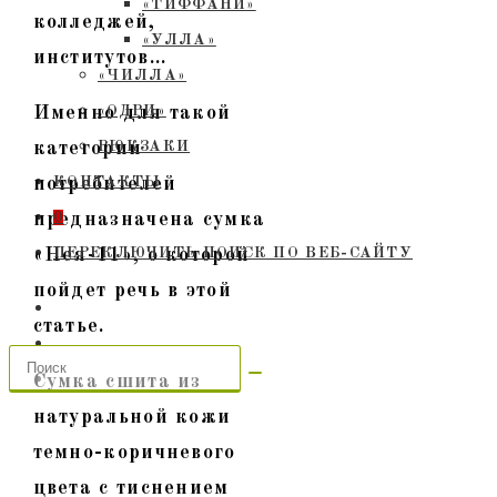
«ТИФФАНИ»
колледжей,
«УЛЛА»
институтов…
«ЧИЛЛА»
Именно для такой
«ОДРИ»
категории
РЮКЗАКИ
потребителей
КОНТАКТЫ
предназначена сумка
0
«Нея-11», о которой
ПЕРЕКЛЮЧИТЬ ПОИСК ПО ВЕБ-САЙТУ
пойдет речь в этой
статье.
Сумка сшита из
натуральной кожи
темно-коричневого
цвета с тиснением