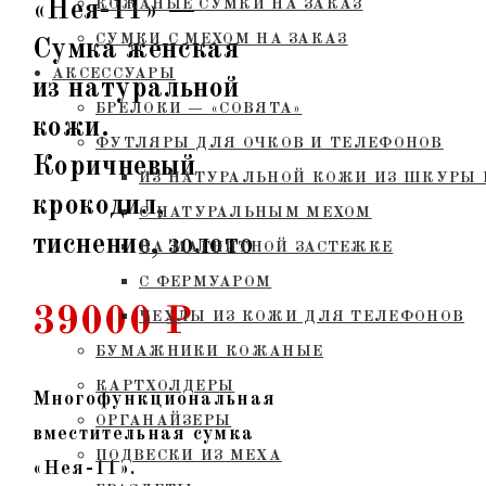
«Нея-11» —
КОЖАНЫЕ СУМКИ НА ЗАКАЗ
СУМКИ С МЕХОМ НА ЗАКАЗ
Сумка женская
АКСЕССУАРЫ
из натуральной
БРЕЛОКИ — «СОВЯТА»
кожи.
ФУТЛЯРЫ ДЛЯ ОЧКОВ И ТЕЛЕФОНОВ
Коричневый
ИЗ НАТУРАЛЬНОЙ КОЖИ ИЗ ШКУРЫ 
крокодил,
С НАТУРАЛЬНЫМ МЕХОМ
тиснение, золото
НА МАГНИТНОЙ ЗАСТЕЖКЕ
С ФЕРМУАРОМ
39000
₽
ЧЕХЛЫ ИЗ КОЖИ ДЛЯ ТЕЛЕФОНОВ
БУМАЖНИКИ КОЖАНЫЕ
КАРТХОЛДЕРЫ
Многофункциональная
ОРГАНАЙЗЕРЫ
вместительная сумка
ПОДВЕСКИ ИЗ МЕХА
«Нея-11»
.