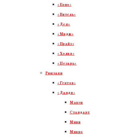
«Боно»
«Витель»
«Дея»
«Мидж»
«Прайз»
«Холия»
«Цезарь»
Рюкзаки
«Гектор»
«Данди»
Макси
Стандарт
Мини
Микро