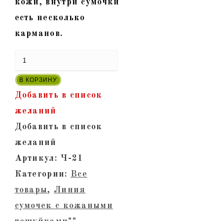
кожи, внутри сумочки
есть несколько
карманов.
Количество
товара
В КОРЗИНУ
"Русалка-21"-
Добавить в список
Сумка
желаний
женская
Добавить в список
с
желаний
кожаными
Артикул:
Ч-21
чешуйками.
Категории:
Все
Черная
товары
,
Линия
с
сумочек с кожаными
бахромой