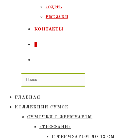
«ОДРИ»
РЮКЗАКИ
КОНТАКТЫ
0
ПЕРЕКЛЮЧИТЬ
ПОИСК
ПО
ГЛАВНАЯ
ВЕБ-
КОЛЛЕКЦИИ СУМОК
СУМОЧКИ C ФЕРМУАРОМ
САЙТУ
«ТИФФАНИ»
С ФЕРМУАРОМ ДО 12 СМ