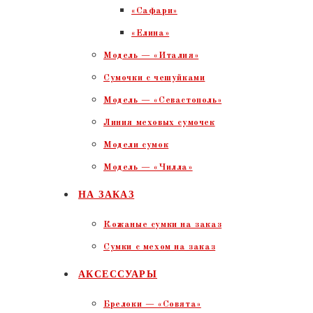
«Сафари»
«Елина»
Модель — «Италия»
Сумочки с чешуйками
Модель — «Севастополь»
Линия меховых сумочек
Модели сумок
Модель — «Чилла»
НА ЗАКАЗ
Кожаные сумки на заказ
Сумки с мехом на заказ
АКСЕССУАРЫ
Брелоки — «Совята»