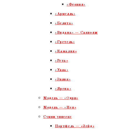
«Феония»
«Армелль»
«Белита»
«Видана» — Саквояж
«Гретель»
«Камалия»
«Рета»
«Улла»
«Эллия»
«Ярена»
Модель — «Одри»
Модель — «Нея»
Сумки унисекс
Портфель — «Зейд»