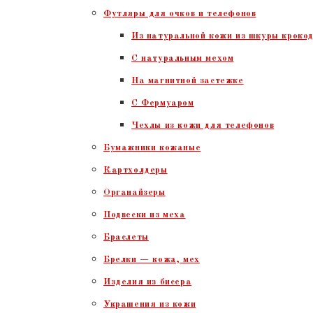
Футляры для очков и телефонов
Из натуральной кожи из шкуры крокод
С натуральным мехом
На магнитной застежке
С Фермуаром
Чехлы из кожи для телефонов
Бумажники кожаные
Картхолдеры
Органайзеры
Подвески из меха
Браслеты
Брелки — кожа, мех
Изделия из бисера
Украшения из кожи