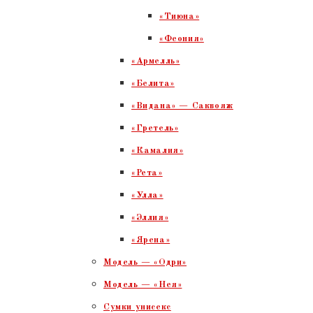
«Тиюна»
«Феония»
«Армелль»
«Белита»
«Видана» — Саквояж
«Гретель»
«Камалия»
«Рета»
«Улла»
«Эллия»
«Ярена»
Модель — «Одри»
Модель — «Нея»
Сумки унисекс