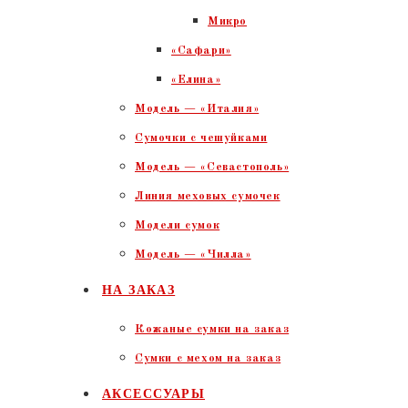
Микро
«Сафари»
«Елина»
Модель — «Италия»
Сумочки с чешуйками
Модель — «Севастополь»
Линия меховых сумочек
Модели сумок
Модель — «Чилла»
НА ЗАКАЗ
Кожаные сумки на заказ
Сумки с мехом на заказ
АКСЕССУАРЫ