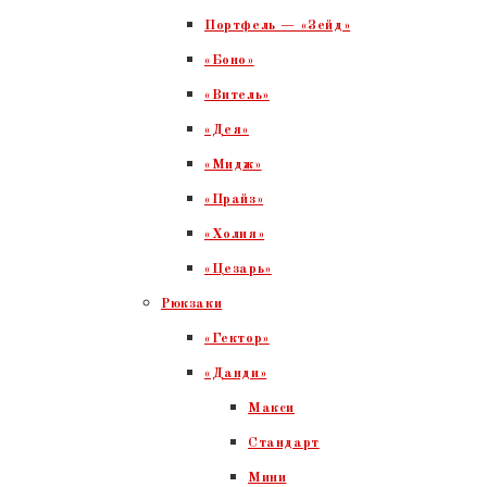
Портфель — «Зейд»
«Боно»
«Витель»
«Дея»
«Мидж»
«Прайз»
«Холия»
«Цезарь»
Рюкзаки
«Гектор»
«Данди»
Макси
Стандарт
Мини