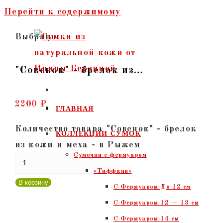
Перейти к содержимому
Выбрано:
"Совенок" - брелок из…
2200
₽
ГЛАВНАЯ
Количество товара "Совенок" - брелок
КОЛЛЕКЦИИ СУМОК
из кожи и меха - в Рыжем
Сумочки c фермуаром
«Тиффани»
В корзину
С Фермуаром До 12 см
С Фермуаром 12 — 13 см
С Фермуаром 14 см