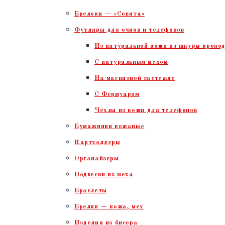
Брелоки — «Совята»
Футляры для очков и телефонов
Из натуральной кожи из шкуры крокод
С натуральным мехом
На магнитной застежке
С Фермуаром
Чехлы из кожи для телефонов
Бумажники кожаные
Картхолдеры
Органайзеры
Подвески из меха
Браслеты
Брелки — кожа, мех
Изделия из бисера