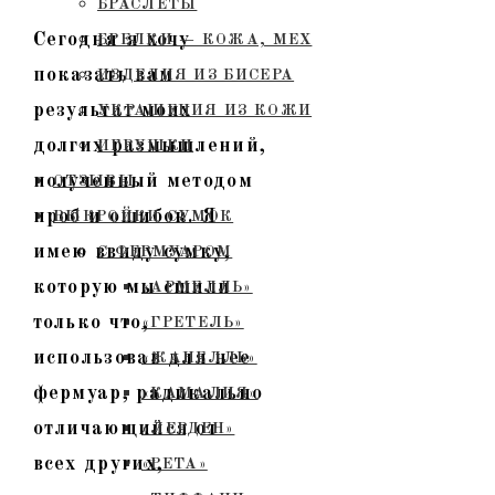
БРАСЛЕТЫ
Сегодня я хочу
БРЕЛКИ — КОЖА, МЕХ
показать вам
ИЗДЕЛИЯ ИЗ БИСЕРА
результат моих
УКРАШЕНИЯ ИЗ КОЖИ
долгих размышлений,
ИГРУШКИ
полученный методом
ОТЗЫВЫ
проб и ошибок. Я
ВЫКРОЙКИ СУМОК
имею ввиду сумку,
С ФЕРМУАРОМ
которую мы сшили
«АРМЕЛЛЬ»
только что,
«ГРЕТЕЛЬ»
использовав для нее
«ЖАНЕЛЛЬ»
фермуар, радикально
«КАМАЛИЯ»
отличающийся от
«ЛЕРДЕН»
всех других,
«РЕТА»