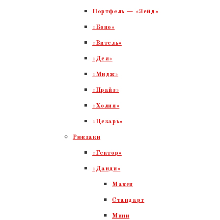
Портфель — «Зейд»
«Боно»
«Витель»
«Дея»
«Мидж»
«Прайз»
«Холия»
«Цезарь»
Рюкзаки
«Гектор»
«Данди»
Макси
Стандарт
Мини