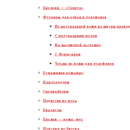
Брелоки — «Совята»
Футляры для очков и телефонов
Из натуральной кожи из шкуры крокод
С натуральным мехом
На магнитной застежке
С Фермуаром
Чехлы из кожи для телефонов
Бумажники кожаные
Картхолдеры
Органайзеры
Подвески из меха
Браслеты
Брелки — кожа, мех
Изделия из бисера