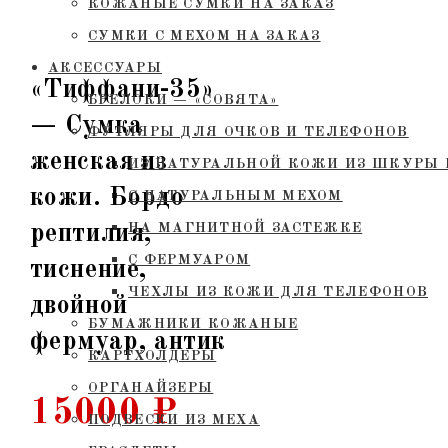
КОЖАНЫЕ СУМКИ НА ЗАКАЗ
СУМКИ С МЕХОМ НА ЗАКАЗ
АКСЕССУАРЫ
«Тиффани-35»
БРЕЛОКИ — «СОВЯТА»
— Сумка
ФУТЛЯРЫ ДЛЯ ОЧКОВ И ТЕЛЕФОНОВ
женская из
ИЗ НАТУРАЛЬНОЙ КОЖИ ИЗ ШКУРЫ 
кожи. Бордо
С НАТУРАЛЬНЫМ МЕХОМ
рептилия,
НА МАГНИТНОЙ ЗАСТЕЖКЕ
С ФЕРМУАРОМ
тиснение,
ЧЕХЛЫ ИЗ КОЖИ ДЛЯ ТЕЛЕФОНОВ
двойной
БУМАЖНИКИ КОЖАНЫЕ
фермуар, антик
КАРТХОЛДЕРЫ
ОРГАНАЙЗЕРЫ
15000
₽
ПОДВЕСКИ ИЗ МЕХА