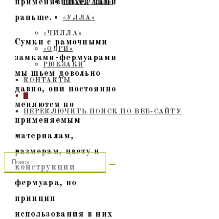
применявшихся нами
«ТИФФАНИ»
раньше.
«УЛЛА»
«ЧИЛЛА»
Сумки с рамочными
«ОДРИ»
замками-фермуарами
РЮКЗАКИ
мы шьем довольно
КОНТАКТЫ
давно, они постоянно
0
меняются по
ПЕРЕКЛЮЧИТЬ ПОИСК ПО ВЕБ-САЙТУ
применяемым
материалам,
размерам, цвету и
конструкции
фермуара, но
принцип
использования в них