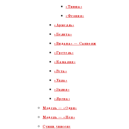
«Тиюна»
«Феония»
«Армелль»
«Белита»
«Видана» — Саквояж
«Гретель»
«Камалия»
«Рета»
«Улла»
«Эллия»
«Ярена»
Модель — «Одри»
Модель — «Нея»
Сумки унисекс