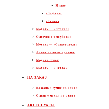
Микро
«Сафари»
«Елина»
Модель — «Италия»
Сумочки с чешуйками
Модель — «Севастополь»
Линия меховых сумочек
Модели сумок
Модель — «Чилла»
НА ЗАКАЗ
Кожаные сумки на заказ
Сумки с мехом на заказ
АКСЕССУАРЫ