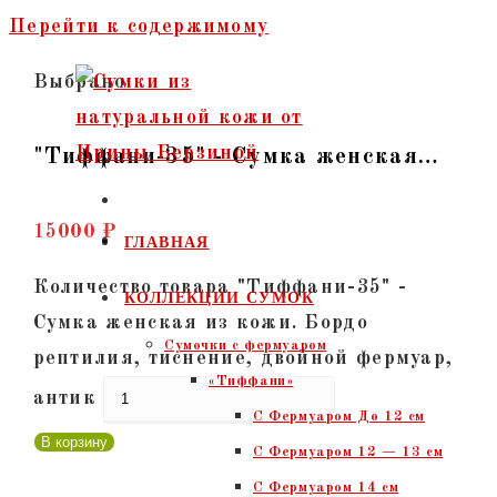
Перейти к содержимому
Выбрано:
"Тиффани-35" - Сумка женская…
15000
₽
ГЛАВНАЯ
Количество товара "Тиффани-35" -
КОЛЛЕКЦИИ СУМОК
Сумка женская из кожи. Бордо
Сумочки c фермуаром
рептилия, тиснение, двойной фермуар,
«Тиффани»
антик
С Фермуаром До 12 см
В корзину
С Фермуаром 12 — 13 см
С Фермуаром 14 см