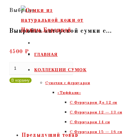
Перейти
Выбрано:
к
содержимому
Выкройка авторской сумки с…
4500
₽
ГЛАВНАЯ
Количество
КОЛЛЕКЦИИ СУМОК
товара
В корзину
Сумочки c фермуаром
Выкройка
«Тиффани»
авторской
С Фермуаром До 12 см
сумки
С Фермуаром 12 — 13 см
с
С Фермуаром 14 см
фермуаром
С Фермуаром 15 — 16 см
"Жанелль-40"
Предыдущий товар