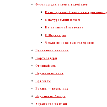
Футляры для очков и телефонов
Из натуральной кожи из шкуры крокод
С натуральным мехом
На магнитной застежке
С Фермуаром
Чехлы из кожи для телефонов
Бумажники кожаные
Картхолдеры
Органайзеры
Подвески из меха
Браслеты
Брелки — кожа, мех
Изделия из бисера
Украшения из кожи