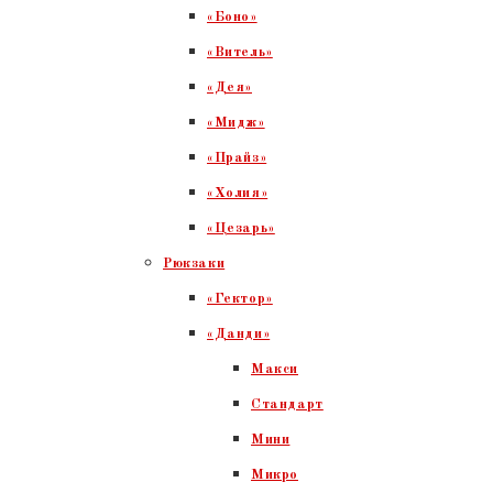
«Боно»
«Витель»
«Дея»
«Мидж»
«Прайз»
«Холия»
«Цезарь»
Рюкзаки
«Гектор»
«Данди»
Макси
Стандарт
Мини
Микро