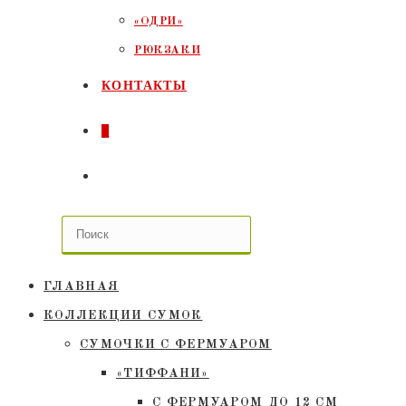
«ОДРИ»
РЮКЗАКИ
КОНТАКТЫ
0
ПЕРЕКЛЮЧИТЬ
ПОИСК
ПО
ГЛАВНАЯ
ВЕБ-
КОЛЛЕКЦИИ СУМОК
СУМОЧКИ C ФЕРМУАРОМ
САЙТУ
«ТИФФАНИ»
С ФЕРМУАРОМ ДО 12 СМ