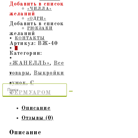
Выкройка
Добавить в список
«ЧИЛЛА»
авторской
желаний
«ОДРИ»
сумки
Добавить в список
РЮКЗАКИ
с
желаний
КОНТАКТЫ
фермуаром
Артикул:
ВЖ-40
0
"Жанелль-40"
Категории:
ПЕРЕКЛЮЧИТЬ
«ЖАНЕЛЛЬ»
,
Все
ПОИСК
ПО
товары
,
Выкройки
ВЕБ-
сумок
,
С
САЙТУ
ФЕРМУАРОМ
Описание
Отзывы (0)
Описание