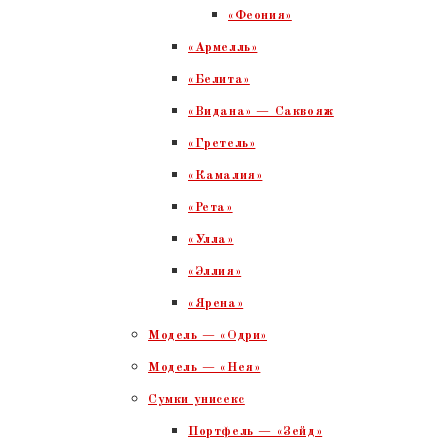
«Феония»
«Армелль»
«Белита»
«Видана» — Саквояж
«Гретель»
«Камалия»
«Рета»
«Улла»
«Эллия»
«Ярена»
Модель — «Одри»
Модель — «Нея»
Сумки унисекс
Портфель — «Зейд»