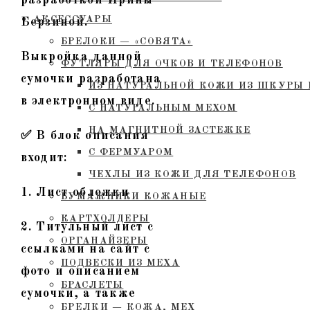
АКСЕССУАРЫ
Берзиной.
БРЕЛОКИ — «СОВЯТА»
Выкройка данной
ФУТЛЯРЫ ДЛЯ ОЧКОВ И ТЕЛЕФОНОВ
сумочки разработана
ИЗ НАТУРАЛЬНОЙ КОЖИ ИЗ ШКУРЫ 
в электронном виде.
С НАТУРАЛЬНЫМ МЕХОМ
НА МАГНИТНОЙ ЗАСТЕЖКЕ
✅ В блок описания
С ФЕРМУАРОМ
входит:
ЧЕХЛЫ ИЗ КОЖИ ДЛЯ ТЕЛЕФОНОВ
1. Лист обложки
БУМАЖНИКИ КОЖАНЫЕ
КАРТХОЛДЕРЫ
2. Титульный лист с
ОРГАНАЙЗЕРЫ
ссылками на сайт с
ПОДВЕСКИ ИЗ МЕХА
фото и описанием
БРАСЛЕТЫ
сумочки, а также
БРЕЛКИ — КОЖА, МЕХ