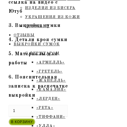
ссылка на видео с
ИЗДЕЛИЯ ИЗ БИСЕРА
Ютуб
УКРАШЕНИЯ ИЗ КОЖИ
3. Выкройка сумки
ИГРУШКИ
ОТЗЫВЫ
4. Детали кроя сумки
ВЫКРОЙКИ СУМОК
5. Материалы для
С ФЕРМУАРОМ
работы
«АРМЕЛЛЬ»
«ГРЕТЕЛЬ»
6. Пояснительная
«ЖАНЕЛЛЬ»
записка к распечатке
«КАМАЛИЯ»
выкройки
«ЛЕРДЕН»
«РЕТА»
Количество
«ТИФФАНИ»
товара
В КОРЗИНУ
«УЛЛА»