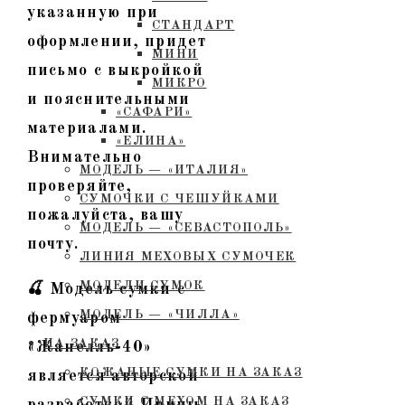
указанную при
СТАНДАРТ
оформлении, придет
МИНИ
письмо с выкройкой
МИКРО
и пояснительными
«САФАРИ»
материалами.
«ЕЛИНА»
Внимательно
МОДЕЛЬ — «ИТАЛИЯ»
проверяйте,
СУМОЧКИ С ЧЕШУЙКАМИ
пожалуйста, вашу
МОДЕЛЬ — «СЕВАСТОПОЛЬ»
почту.
ЛИНИЯ МЕХОВЫХ СУМОЧЕК
МОДЕЛИ СУМОК
🍒 Модель сумки с
МОДЕЛЬ — «ЧИЛЛА»
фермуаром
НА ЗАКАЗ
«Жанелль-40»
КОЖАНЫЕ СУМКИ НА ЗАКАЗ
является авторской
СУМКИ С МЕХОМ НА ЗАКАЗ
разработкой Ирины