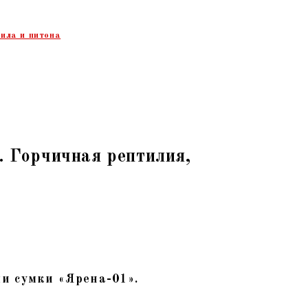
ила и питона
. Горчичная рептилия,
и сумки «Ярена-01».