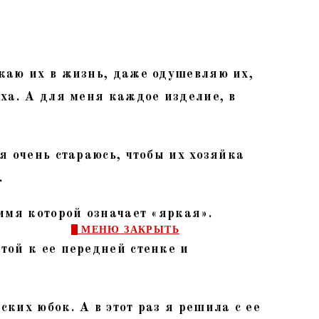
каю их в жизнь, даже одушевляю их,
ха. А для меня каждое изделие, в
я очень стараюсь, чтобы их хозяйка
.
имя которой означает «яркая».
0
МЕНЮ
ЗАКРЫТЬ
той к ее передней стенке и
ких юбок. А в этот раз я решила с ее