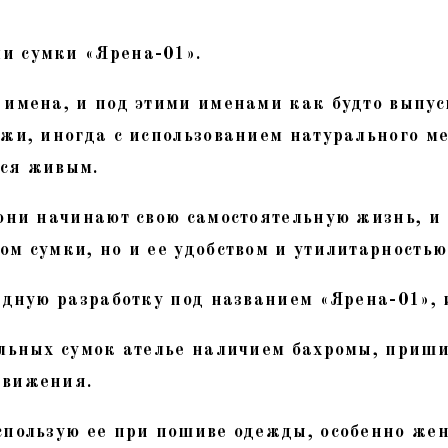
и сумки «Ярена-01».
 имена, и под этими именами как будто выпус
ожи, иногда с использованием натурального ме
тся живым.
они начинают свою самостоятельную жизнь, и 
м сумки, но и ее удобством и утилитарностью
едную разработку под названием «Ярена-01», 
альных сумок ателье наличием бахромы, приши
движения.
пользую ее при пошиве одежды, особенно женс