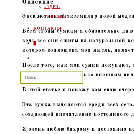
Описание
тиснение,
«ОДРИ»
Эксклюзивный экземпляр новой модел
бахрома,
РЮКЗАКИ
антик
КОНТАКТЫ
Всем своим сумкам я обязательно даю
ведь все они сшиты из натуральной к
0
котором воплощена моя мысль, являе
ПЕРЕКЛЮЧИТЬ
После того, как мои сумки покупают, 
ПОИСК
была довольна не только внешним видо
ПО
В этой статье я покажу вам свою очер
ВЕБ-
Эта сумка выделяется среди всех ост
создающей впечатление постоянного 
САЙТУ
Я очень люблю бахрому и постоянно ис