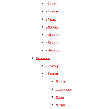
«Боно»
«Витель»
«Дея»
«Мидж»
«Прайз»
«Холия»
«Цезарь»
Рюкзаки
«Гектор»
«Данди»
Макси
Стандарт
Мини
Микро