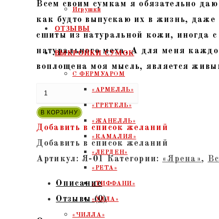
Всем своим сумкам я обязательно даю
Игрушки
как будто выпускаю их в жизнь, даже 
ОТЗЫВЫ
сшиты из натуральной кожи, иногда с
натурального меха. А для меня каждо
ВЫКРОЙКИ СУМОК
воплощена моя мысль, является живы
С ФЕРМУАРОМ
Количество
«АРМЕЛЛЬ»
товара
«ГРЕТЕЛЬ»
В КОРЗИНУ
"Ярена-01"
«ЖАНЕЛЛЬ»
Добавить в список желаний
-
«КАМАЛИЯ»
Добавить в список желаний
Сумка
«ЛЕРДЕН»
Артикул:
Я-01
Категории:
«Ярена»
,
Вс
из
«РЕТА»
Описание
кожи.
«ТИФФАНИ»
Отзывы (0)
Горчичная
«УЛЛА»
рептилия,
«ЧИЛЛА»