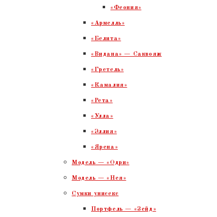
«Феония»
«Армелль»
«Белита»
«Видана» — Саквояж
«Гретель»
«Камалия»
«Рета»
«Улла»
«Эллия»
«Ярена»
Модель — «Одри»
Модель — «Нея»
Сумки унисекс
Портфель — «Зейд»