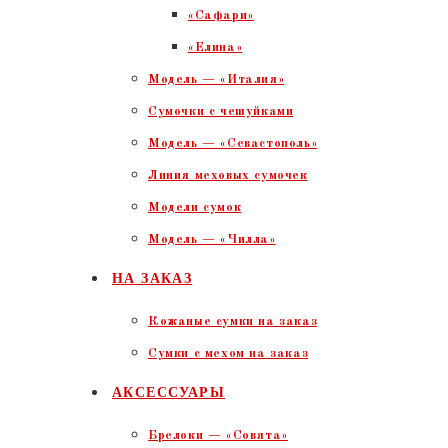
«Сафари»
«Елина»
Модель — «Италия»
Сумочки с чешуйками
Модель — «Севастополь»
Линия меховых сумочек
Модели сумок
Модель — «Чилла»
НА ЗАКАЗ
Кожаные сумки на заказ
Сумки с мехом на заказ
АКСЕССУАРЫ
Брелоки — «Совята»