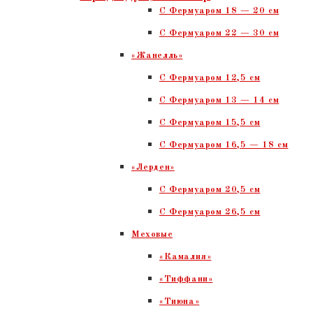
C Фермуаром 18 — 20 см
крокодила.
С Фермуаром 22 — 30 см
Коричневая,
«Жанелль»
темный
С Фермуаром 12,5 см
никель
С Фермуаром 13 — 14 см
С Фермуаром 15,5 см
С Фермуаром 16,5 — 18 см
«Лерден»
С Фермуаром 20,5 см
С Фермуаром 26,5 см
Меховые
«Камалия»
«Тиффани»
«Тиюна»