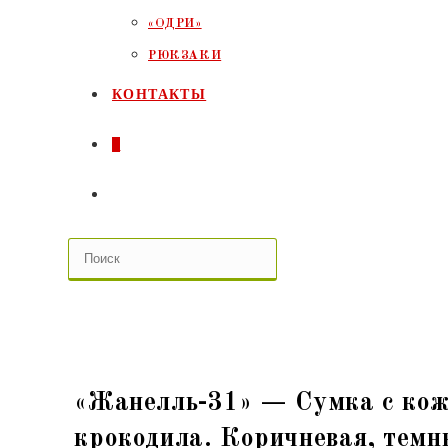
«ОДРИ»
РЮКЗАКИ
КОНТАКТЫ
0
ПЕРЕКЛЮЧИТЬ
ПОИСК
ПО
ВЕБ-
САЙТУ
«Жанелль-31» — Сумка с кож
крокодила. Коричневая, темн