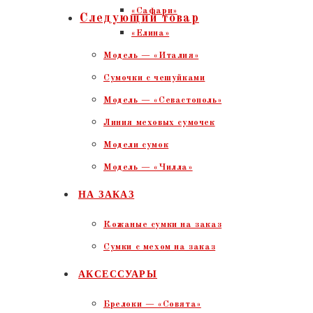
«Сафари»
Следующий товар
«Елина»
Модель — «Италия»
Сумочки с чешуйками
Модель — «Севастополь»
Линия меховых сумочек
Модели сумок
Модель — «Чилла»
НА ЗАКАЗ
Кожаные сумки на заказ
Сумки с мехом на заказ
АКСЕССУАРЫ
Брелоки — «Совята»