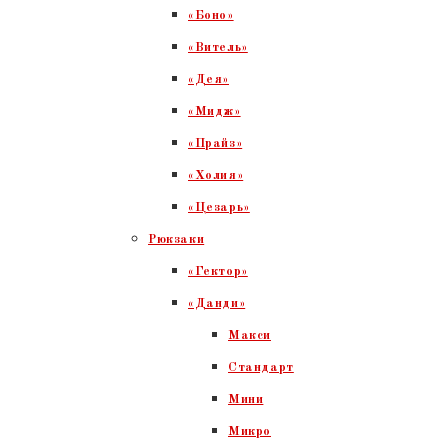
«Боно»
«Витель»
«Дея»
«Мидж»
«Прайз»
«Холия»
«Цезарь»
Рюкзаки
«Гектор»
«Данди»
Макси
Стандарт
Мини
Микро