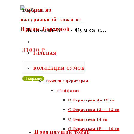
Перейти
Выбрано:
к
содержимому
"Жанелль-31" - Сумка с…
31000
₽
ГЛАВНАЯ
Количество
КОЛЛЕКЦИИ СУМОК
товара
В корзину
Сумочки c фермуаром
"Жанелль-31"
«Тиффани»
-
С Фермуаром До 12 см
Сумка
С Фермуаром 12 — 13 см
с
С Фермуаром 14 см
кожей
С Фермуаром 15 — 16 см
натурального
Предыдущий товар