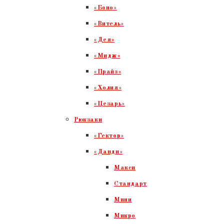
«Боно»
«Витель»
«Дея»
«Мидж»
«Прайз»
«Холия»
«Цезарь»
Рюкзаки
«Гектор»
«Данди»
Макси
Стандарт
Мини
Микро