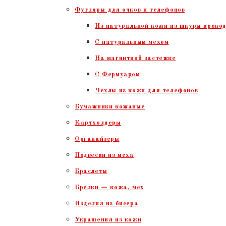
Футляры для очков и телефонов
Из натуральной кожи из шкуры крокод
С натуральным мехом
На магнитной застежке
С Фермуаром
Чехлы из кожи для телефонов
Бумажники кожаные
Картхолдеры
Органайзеры
Подвески из меха
Браслеты
Брелки — кожа, мех
Изделия из бисера
Украшения из кожи