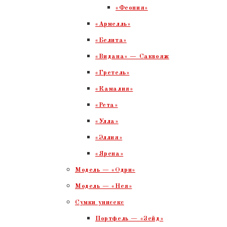
«Феония»
«Армелль»
«Белита»
«Видана» — Саквояж
«Гретель»
«Камалия»
«Рета»
«Улла»
«Эллия»
«Ярена»
Модель — «Одри»
Модель — «Нея»
Сумки унисекс
Портфель — «Зейд»