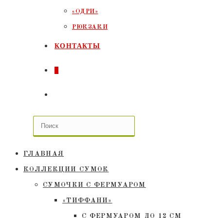
«ОДРИ»
РЮКЗАКИ
КОНТАКТЫ
0
ПЕРЕКЛЮЧИТЬ
ПОИСК
ПО
ГЛАВНАЯ
ВЕБ-
КОЛЛЕКЦИИ СУМОК
СУМОЧКИ C ФЕРМУАРОМ
САЙТУ
«ТИФФАНИ»
С ФЕРМУАРОМ ДО 12 СМ