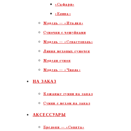
«Сафари»
«Елина»
Модель — «Италия»
Сумочки с чешуйками
Модель — «Севастополь»
Линия меховых сумочек
Модели сумок
Модель — «Чилла»
НА ЗАКАЗ
Кожаные сумки на заказ
Сумки с мехом на заказ
АКСЕССУАРЫ
Брелоки — «Совята»