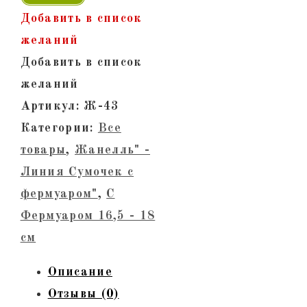
"Жанелль-43"
Добавить в список
-
желаний
Сумка
Добавить в список
женская
желаний
из
Артикул:
Ж-43
натуральной
Категории:
Все
кожи
товары
,
Жанелль" -
с
Линия Сумочек с
фермуаром.
фермуаром"
,
С
Коричневый
Фермуаром 16,5 - 18
крокодил,
см
тиснение,
Описание
лак,
Отзывы (0)
антик,