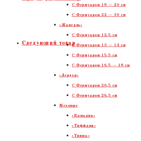
C Фермуаром 18 — 20 см
кожи
С Фермуаром 22 — 30 см
с
«Жанелль»
фермуаром.
С Фермуаром 12,5 см
Коричневый
Следующий товар
С Фермуаром 13 — 14 см
крокодил,
С Фермуаром 15,5 см
тиснение,
С Фермуаром 16,5 — 18 см
лак,
«Лерден»
антик,
С Фермуаром 20,5 см
кнопки
С Фермуаром 26,5 см
Меховые
«Камалия»
«Тиффани»
«Тиюна»