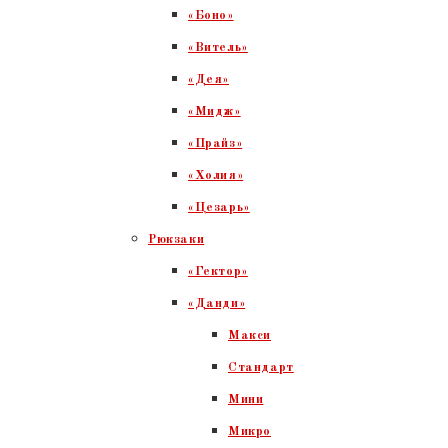
«Боно»
«Витель»
«Дея»
«Мидж»
«Прайз»
«Холия»
«Цезарь»
Рюкзаки
«Гектор»
«Данди»
Макси
Стандарт
Мини
Микро