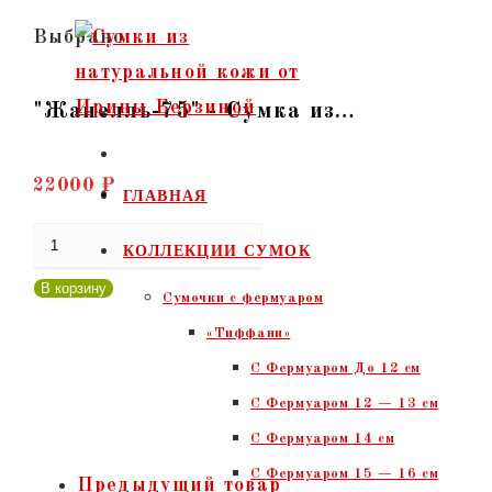
Перейти
Выбрано:
к
содержимому
"Жанелль-75" - Сумка из…
22000
₽
ГЛАВНАЯ
Количество
КОЛЛЕКЦИИ СУМОК
товара
В корзину
Сумочки c фермуаром
"Жанелль-75"
«Тиффани»
-
С Фермуаром До 12 см
Сумка
С Фермуаром 12 — 13 см
из
С Фермуаром 14 см
натуральной
С Фермуаром 15 — 16 см
кожи.
Предыдущий товар