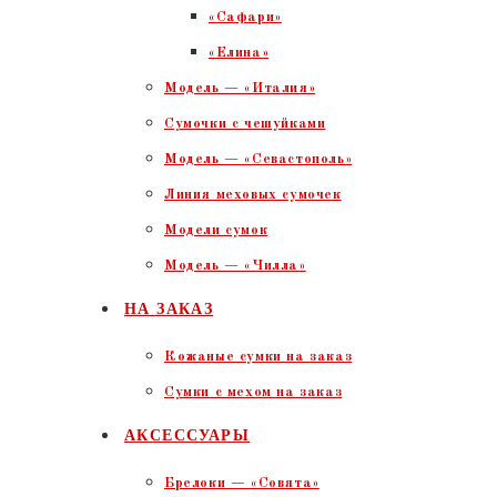
«Сафари»
«Елина»
Модель — «Италия»
Сумочки с чешуйками
Модель — «Севастополь»
Линия меховых сумочек
Модели сумок
Модель — «Чилла»
НА ЗАКАЗ
Кожаные сумки на заказ
Сумки с мехом на заказ
АКСЕССУАРЫ
Брелоки — «Совята»