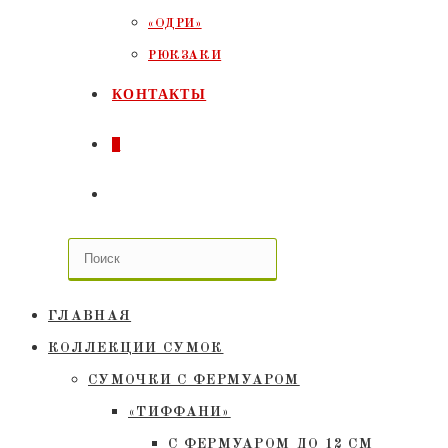
«ОДРИ»
РЮКЗАКИ
КОНТАКТЫ
0
ПЕРЕКЛЮЧИТЬ
ПОИСК
ПО
ГЛАВНАЯ
ВЕБ-
КОЛЛЕКЦИИ СУМОК
СУМОЧКИ C ФЕРМУАРОМ
САЙТУ
«ТИФФАНИ»
С ФЕРМУАРОМ ДО 12 СМ