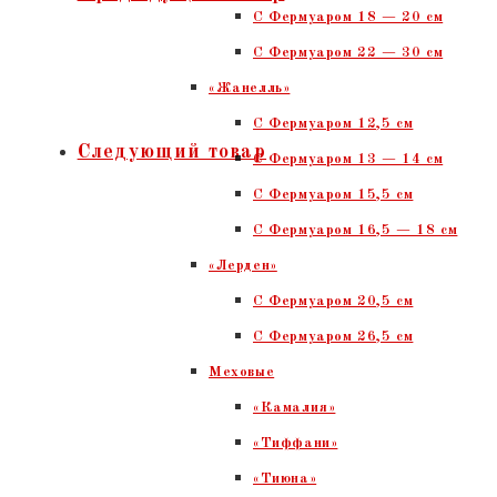
C Фермуаром 18 — 20 см
Белые
С Фермуаром 22 — 30 см
камни,
«Жанелль»
тиснение,
С Фермуаром 12,5 см
никель,
Следующий товар
С Фермуаром 13 — 14 см
украшение
С Фермуаром 15,5 см
С Фермуаром 16,5 — 18 см
«Лерден»
С Фермуаром 20,5 см
С Фермуаром 26,5 см
Меховые
«Камалия»
«Тиффани»
«Тиюна»