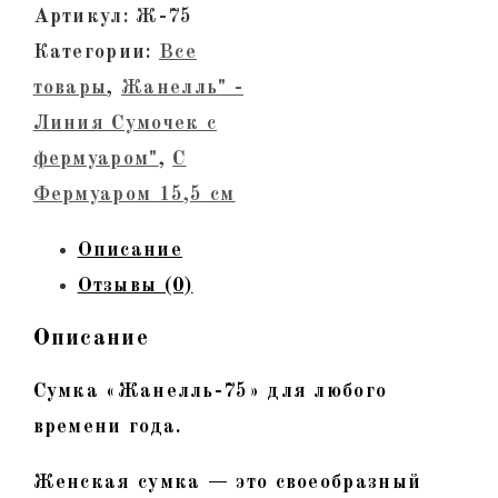
натуральной
Артикул:
Ж-75
кожи.
Категории:
Все
Белые
товары
,
Жанелль" -
камни,
Линия Сумочек с
тиснение,
фермуаром"
,
С
никель,
Фермуаром 15,5 см
украшение
Описание
Отзывы (0)
Описание
Сумка «Жанелль-75» для любого
времени года.
Женская сумка — это своеобразный