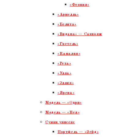
«Феония»
«Армелль»
«Белита»
«Видана» — Саквояж
«Гретель»
«Камалия»
«Рета»
«Улла»
«Эллия»
«Ярена»
Модель — «Одри»
Модель — «Нея»
Сумки унисекс
Портфель — «Зейд»