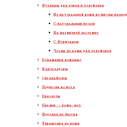
Футляры для очков и телефонов
Из натуральной кожи из шкуры крокод
С натуральным мехом
На магнитной застежке
С Фермуаром
Чехлы из кожи для телефонов
Бумажники кожаные
Картхолдеры
Органайзеры
Подвески из меха
Браслеты
Брелки — кожа, мех
Изделия из бисера
Украшения из кожи