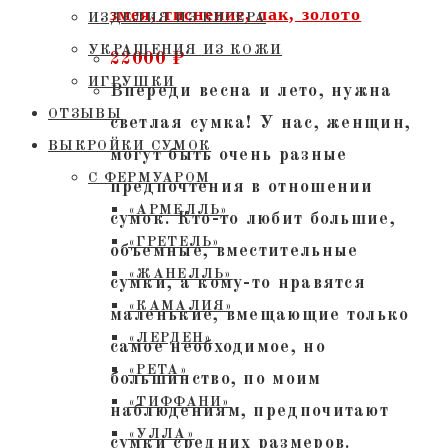
змея, тиснение, лак, золото
ИЗДЕЛИЯ ИЗ БИСЕРА
УКРАШЕНИЯ ИЗ КОЖИ
22000
₽
ИГРУШКИ
Впереди весна и лето, нужна
ОТЗЫВЫ
светлая сумка! У нас, женщин,
ВЫКРОЙКИ СУМОК
могут быть очень разные
С ФЕРМУАРОМ
предпочтения в отношении
«АРМЕЛЛЬ»
сумок. Кто-то любит большие,
«ГРЕТЕЛЬ»
объемные, вместительные
«ЖАНЕЛЛЬ»
сумки, а кому-то нравятся
«КАМАЛИЯ»
маленькие, вмещающие только
«ЛЕРДЕН»
самое необходимое, но
«РЕТА»
большинство, по моим
«ТИФФАНИ»
наблюдениям, предпочитают
«УЛЛА»
сумки средних размеров.