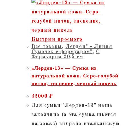
Быстрый просмотр
Все товары
,
Лерден" - Линия
Сумочек с фермуаром"
,
С
Фермуаром 20,5 см
«Лерден-13» — Сумка из
натуральной кожи. Серо-голубой
питон, тиснение, черный никель
22000
₽
Для сумки "Лерден-13" наша
заказчица (а эта сумка шьется
на заказ) выбрала итальянскую