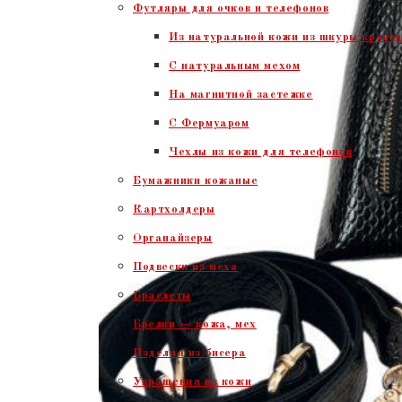
Футляры для очков и телефонов
Из натуральной кожи из шкуры крокод
С натуральным мехом
На магнитной застежке
С Фермуаром
Чехлы из кожи для телефонов
Бумажники кожаные
Картхолдеры
Органайзеры
Подвески из меха
Браслеты
Брелки — кожа, мех
Изделия из бисера
Украшения из кожи