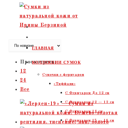
Перейти
к
содержимому
ГЛАВНАЯ
Просмотреть:
КОЛЛЕКЦИИ СУМОК
12
Сумочки c фермуаром
24
«Тиффани»
Все
С Фермуаром До 12 см
С Фермуаром 12 — 13 см
С Фермуаром 14 см
С Фермуаром 15 — 16 см