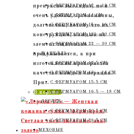
прекрасно выглядят, но и
С ФЕРМУАРОМ 12 — 13 СМ
очень удобны, эргономичны,
С ФЕРМУАРОМ 14 СМ
долговечны, потому что их
С ФЕРМУАРОМ 15 — 16 СМ
конструкция, каждый их
C ФЕРМУАРОМ 18 — 20 СМ
элемент тщательно
С ФЕРМУАРОМ 22 — 30 СМ
продумывается, а при
«ЖАНЕЛЛЬ»
изготовлении проверяется
С ФЕРМУАРОМ 12,5 СМ
качество каждой операции.
С ФЕРМУАРОМ 13 — 14 СМ
При…
С ФЕРМУАРОМ 15,5 СМ
В корзину
С ФЕРМУАРОМ 16,5 — 18 СМ
«ЛЕРДЕН»
С ФЕРМУАРОМ 20,5 СМ
С ФЕРМУАРОМ 26,5 СМ
МЕХОВЫЕ