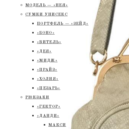
МОДЕЛЬ — «НЕЯ»
СУМКИ УНИСЕКС
ПОРТФЕЛЬ — «ЗЕЙД»
«БОНО»
«ВИТЕЛЬ»
«ДЕЯ»
«МИДЖ»
«ПРАЙЗ»
«ХОЛИЯ»
«ЦЕЗАРЬ»
РЮКЗАКИ
«ГЕКТОР»
«ДАНДИ»
МАКСИ