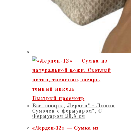
Быстрый просмотр
Все товары
,
Лерден" - Линия
Сумочек с фермуаром"
,
С
Фермуаром 20,5 см
«Лерден-12» — Сумка из