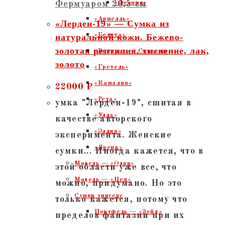
Фермуаром 20,5 см
«Феония»
«Армелль»
«Лерден-19» — Сумка из
«Белита»
натуральной кожи. Бежево-
золотая рептилия. тиснение, лак,
«Видана» — Саквояж
золото
«Гретель»
«Камалия»
22000
₽
«Рета»
умка "Лерден-19", сшитая в
«Улла»
качестве авторского
«Эллия»
эксперимента. Женские
«Ярена»
сумки... Иногда кажется, что в
Модель — «Одри»
этой области уже все, что
Модель — «Нея»
можно, придумано. Но это
Сумки унисекс
только кажется, потому что
Портфель — «Зейд»
пределов фантазии при их