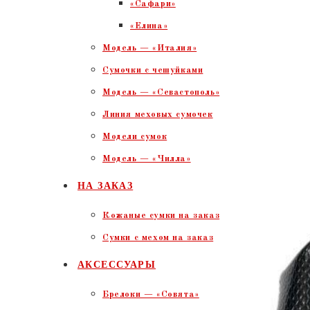
«Сафари»
«Елина»
Модель — «Италия»
Сумочки с чешуйками
Модель — «Севастополь»
Линия меховых сумочек
Модели сумок
Модель — «Чилла»
НА ЗАКАЗ
Кожаные сумки на заказ
Сумки с мехом на заказ
АКСЕССУАРЫ
Брелоки — «Совята»