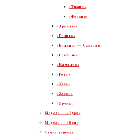
«Тиюна»
«Феония»
«Армелль»
«Белита»
«Видана» — Саквояж
«Гретель»
«Камалия»
«Рета»
«Улла»
«Эллия»
«Ярена»
Модель — «Одри»
Модель — «Нея»
Сумки унисекс