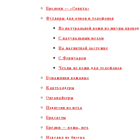
Брелоки — «Совята»
Футляры для очков и телефонов
Из натуральной кожи из шкуры крокод
С натуральным мехом
На магнитной застежке
С Фермуаром
Чехлы из кожи для телефонов
Бумажники кожаные
Картхолдеры
Органайзеры
Подвески из меха
Браслеты
Брелки — кожа, мех
Изделия из бисера