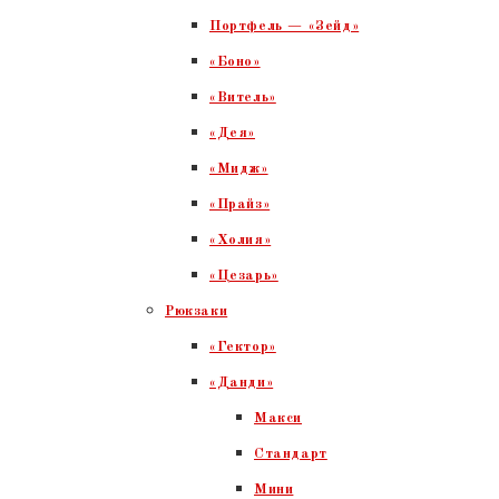
Портфель — «Зейд»
«Боно»
«Витель»
«Дея»
«Мидж»
«Прайз»
«Холия»
«Цезарь»
Рюкзаки
«Гектор»
«Данди»
Макси
Стандарт
Мини