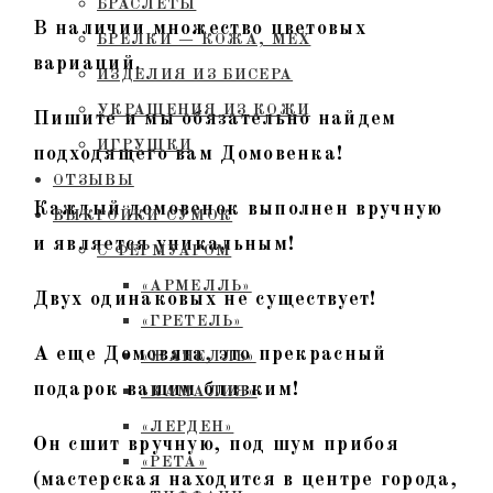
БРАСЛЕТЫ
В наличии множество цветовых
БРЕЛКИ — КОЖА, МЕХ
вариаций.
ИЗДЕЛИЯ ИЗ БИСЕРА
УКРАШЕНИЯ ИЗ КОЖИ
Пишите и мы обязательно найдем
ИГРУШКИ
подходящего вам Домовенка!
ОТЗЫВЫ
Каждый домовенок выполнен вручную
ВЫКРОЙКИ СУМОК
и является уникальным!
С ФЕРМУАРОМ
«АРМЕЛЛЬ»
Двух одинаковых не существует!
«ГРЕТЕЛЬ»
А еще Домовята, это прекрасный
«ЖАНЕЛЛЬ»
подарок вашим близким!
«КАМАЛИЯ»
«ЛЕРДЕН»
Он сшит вручную, под шум прибоя
«РЕТА»
(мастерская находится в центре города,