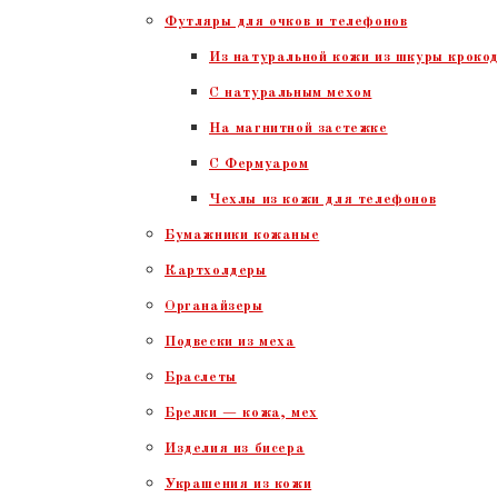
Футляры для очков и телефонов
Из натуральной кожи из шкуры крокод
С натуральным мехом
На магнитной застежке
С Фермуаром
Чехлы из кожи для телефонов
Бумажники кожаные
Картхолдеры
Органайзеры
Подвески из меха
Браслеты
Брелки — кожа, мех
Изделия из бисера
Украшения из кожи