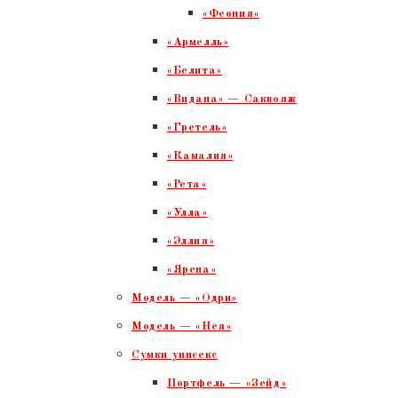
«Феония»
«Армелль»
«Белита»
«Видана» — Саквояж
«Гретель»
«Камалия»
«Рета»
«Улла»
«Эллия»
«Ярена»
Модель — «Одри»
Модель — «Нея»
Сумки унисекс
Портфель — «Зейд»