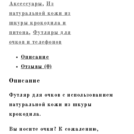
натуральной
Аксессуары
,
Из
кожи
натуральной кожи из
из
шкуры крокодила и
шкуры
питона
,
Футляры для
крокодила.
очков и телефонов
Красный
Описание
Отзывы (0)
Описание
Футляр для очков с использованием
натуральной кожи из шкуры
крокодила.
Вы носите очки? К сожалению,