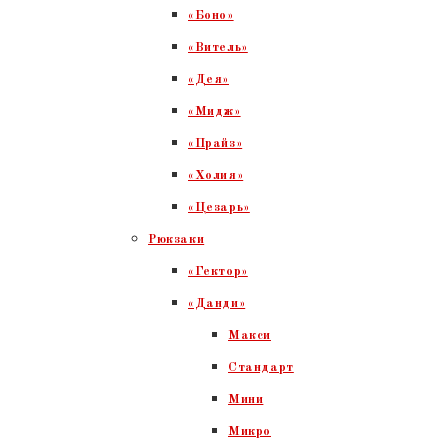
«Боно»
«Витель»
«Дея»
«Мидж»
«Прайз»
«Холия»
«Цезарь»
Рюкзаки
«Гектор»
«Данди»
Макси
Стандарт
Мини
Микро