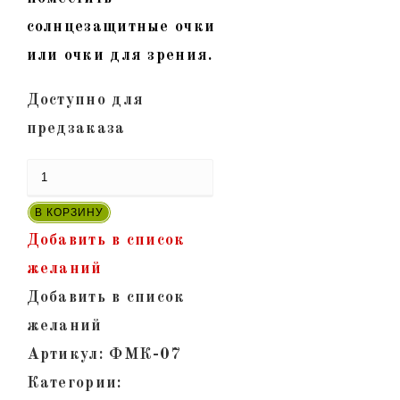
солнцезащитные очки
или очки для зрения.
Доступно для
предзаказа
Количество
товара
В КОРЗИНУ
ФМК-07
Добавить в список
-
желаний
Футляр
Добавить в список
для
желаний
очков
Артикул:
ФМК-07
из
Категории: