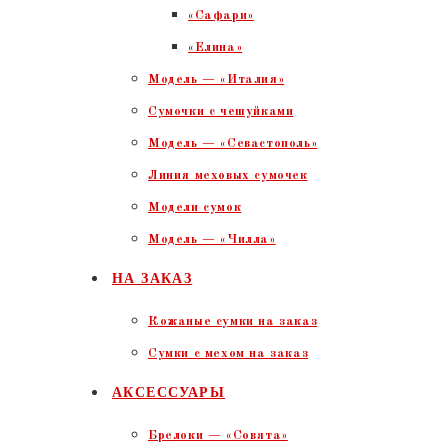
«Сафари»
«Елина»
Модель — «Италия»
Сумочки с чешуйками
Модель — «Севастополь»
Линия меховых сумочек
Модели сумок
Модель — «Чилла»
НА ЗАКАЗ
Кожаные сумки на заказ
Сумки с мехом на заказ
АКСЕССУАРЫ
Брелоки — «Совята»