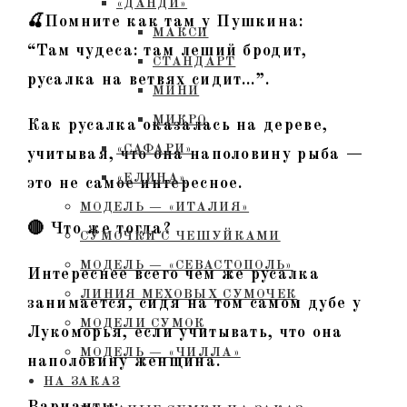
«ДАНДИ»
🍒Помните как там у Пушкина:
МАКСИ
“Там чудеса: там леший бродит,
СТАНДАРТ
русалка на ветвях сидит…”.
МИНИ
МИКРО
Как русалка оказалась на дереве,
«САФАРИ»
учитывая, что она наполовину рыба —
«ЕЛИНА»
это не самое интересное.
МОДЕЛЬ — «ИТАЛИЯ»
🔴 Что же тогда?
СУМОЧКИ С ЧЕШУЙКАМИ
МОДЕЛЬ — «СЕВАСТОПОЛЬ»
Интереснее всего чем же русалка
ЛИНИЯ МЕХОВЫХ СУМОЧЕК
занимается, сидя на том самом дубе у
МОДЕЛИ СУМОК
Лукоморья, если учитывать, что она
МОДЕЛЬ — «ЧИЛЛА»
наполовину женщина.
НА ЗАКАЗ
Варианты: