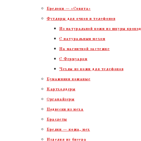
Брелоки — «Совята»
Футляры для очков и телефонов
Из натуральной кожи из шкуры крокод
С натуральным мехом
На магнитной застежке
С Фермуаром
Чехлы из кожи для телефонов
Бумажники кожаные
Картхолдеры
Органайзеры
Подвески из меха
Браслеты
Брелки — кожа, мех
Изделия из бисера