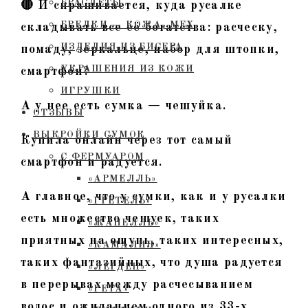
БРАСЛЕТЫ
🔴 И спрашивается, куда русалке
БРЕЛКИ — КОЖА, МЕХ
складывать все её богатства: расческу,
ИЗДЕЛИЯ ИЗ БИСЕРА
помаду, зеркальце, набор для штопки,
УКРАШЕНИЯ ИЗ КОЖИ
смартфон?
ИГРУШКИ
А у нее есть сумка — чешуйка.
ОТЗЫВЫ
ВЫКРОЙКИ СУМОК
Купила онлайн через тот самый
С ФЕРМУАРОМ
смартфон и радуется.
«АРМЕЛЛЬ»
А главное, что у сумки, как и у русалки
«ГРЕТЕЛЬ»
есть множество чешуек, таких
«ЖАНЕЛЛЬ»
приятных на ощупь, таких интересных,
«КАМАЛИЯ»
таких фантазийных, что душа радуется
«ЛЕРДЕН»
в перерывах между расчесыванием
«РЕТА»
волос и ожиданием одного из 33-х