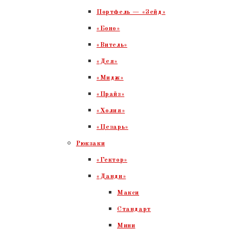
Портфель — «Зейд»
«Боно»
«Витель»
«Дея»
«Мидж»
«Прайз»
«Холия»
«Цезарь»
Рюкзаки
«Гектор»
«Данди»
Макси
Стандарт
Мини