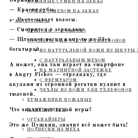
КОЖАНЫЕ СУМКИ НА ЗАКАЗ
— Красит губы.
СУМКИ С МЕХОМ НА ЗАКАЗ
— Расчесывает волосы.
АКСЕССУАРЫ
— Смотрится в зеркальце.
БРЕЛОКИ — «СОВЯТА»
— Штопает носки кому-то из 33-х
ФУТЛЯРЫ ДЛЯ ОЧКОВ И ТЕЛЕФОНОВ
богатырей.
ИЗ НАТУРАЛЬНОЙ КОЖИ ИЗ ШКУРЫ 
С НАТУРАЛЬНЫМ МЕХОМ
А может, она там играет на смартфоне
НА МАГНИТНОЙ ЗАСТЕЖКЕ
в Angry Fishes — стрелялку, где
С ФЕРМУАРОМ
акулами из огромной рогатки пуляют в
ЧЕХЛЫ ИЗ КОЖИ ДЛЯ ТЕЛЕФОНОВ
тюленей.
БУМАЖНИКИ КОЖАНЫЕ
Что значит нет такой игры?
КАРТХОЛДЕРЫ
ОРГАНАЙЗЕРЫ
Это же Пушкин, значит всё может быть!
ПОДВЕСКИ ИЗ МЕХА