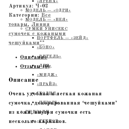
«ЯРЕНА»
Артикул:
Ч-02
МОДЕЛЬ — «ОДРИ»
Категории:
Все
МОДЕЛЬ — «НЕЯ»
товары
,
Линия
СУМКИ УНИСЕКС
сумочек с кожаными
ПОРТФЕЛЬ — «ЗЕЙД»
чешуйками""
«БОНО»
«ВИТЕЛЬ»
Описание
«ДЕЯ»
Отзывы (0)
«МИДЖ»
Описание
«ПРАЙЗ»
Очень удобная и легкая кожаная
«ХОЛИЯ»
сумочка, декорированная ‘чешуйками’
«ЦЕЗАРЬ»
из кожи, внутри сумочки есть
РЮКЗАКИ
несколько карманов.
«ГЕКТОР»