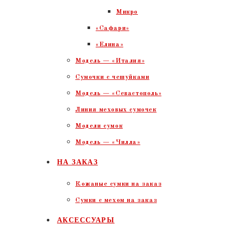
Микро
«Сафари»
«Елина»
Модель — «Италия»
Сумочки с чешуйками
Модель — «Севастополь»
Линия меховых сумочек
Модели сумок
Модель — «Чилла»
НА ЗАКАЗ
Кожаные сумки на заказ
Сумки с мехом на заказ
АКСЕССУАРЫ