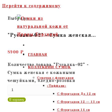
Перейти к содержимому
Выбрано:
"Русалка-02" - Сумка женская…
8900
₽
ГЛАВНАЯ
Количество товара "Русалка-02" -
КОЛЛЕКЦИИ СУМОК
Сумка женская с кожаными
Сумочки c фермуаром
чешуйками, бледно-розовая
«Тиффани»
С Фермуаром До 12 см
В корзину
С Фермуаром 12 — 13 см
С Фермуаром 14 см