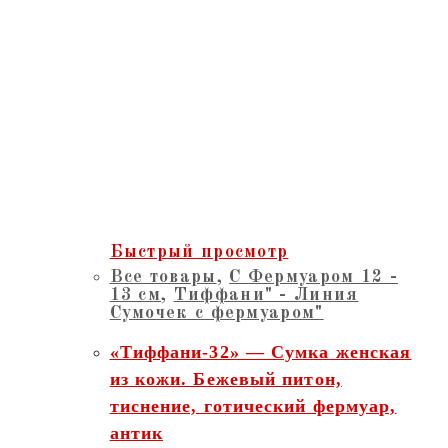
Быстрый просмотр
Все товары
,
С Фермуаром 12 -
13 см
,
Тиффани" - Линия
Сумочек с фермуаром"
«Тиффани-32» — Сумка женская
из кожи. Бежевый питон,
тиснение, готический фермуар,
антик