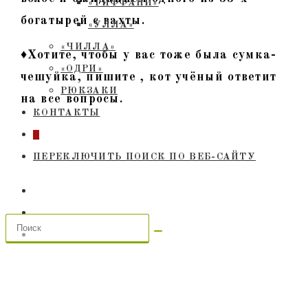
«ТИФФАНИ»
богатырей с вахты.
«УЛЛА»
«ЧИЛЛА»
♦Хотите, чтобы у вас тоже была сумка-
«ОДРИ»
чешуйка, пишите , кот учёный ответит
РЮКЗАКИ
на все вопросы.
КОНТАКТЫ
0
ПЕРЕКЛЮЧИТЬ ПОИСК ПО ВЕБ-САЙТУ