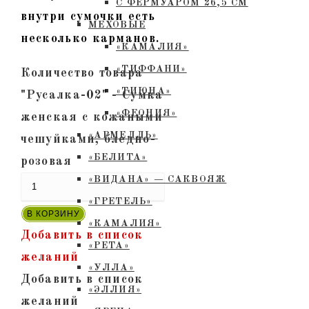
С ФЕРМУАРОМ 26,5 СМ
внутри сумочки есть
МЕХОВЫЕ
несколько карманов.
«КАМАЛИЯ»
«ТИФФАНИ»
Количество товара
«ТИЮНА»
"Русалка-02" - Сумка
«ФЕОНИЯ»
женская с кожаными
«АРМЕЛЛЬ»
чешуйками, бледно-
«БЕЛИТА»
розовая
«ВИДАНА» — САКВОЯЖ
«ГРЕТЕЛЬ»
В КОРЗИНУ
«КАМАЛИЯ»
Добавить в список
«РЕТА»
желаний
«УЛЛА»
Добавить в список
«ЭЛЛИЯ»
желаний