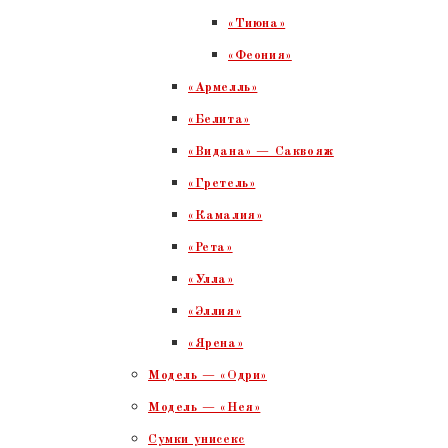
«Тиюна»
«Феония»
«Армелль»
«Белита»
«Видана» — Саквояж
«Гретель»
«Камалия»
«Рета»
«Улла»
«Эллия»
«Ярена»
Модель — «Одри»
Модель — «Нея»
Сумки унисекс