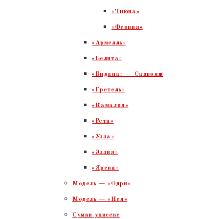
«Тиюна»
«Феония»
«Армелль»
«Белита»
«Видана» — Саквояж
«Гретель»
«Камалия»
«Рета»
«Улла»
«Эллия»
«Ярена»
Модель — «Одри»
Модель — «Нея»
Сумки унисекс