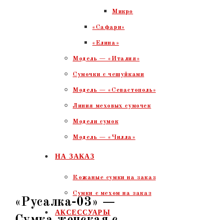
Микро
«Сафари»
«Елина»
Модель — «Италия»
Сумочки с чешуйками
Модель — «Севастополь»
Линия меховых сумочек
Модели сумок
Модель — «Чилла»
НА ЗАКАЗ
Кожаные сумки на заказ
Сумки с мехом на заказ
«Русалка-03» —
АКСЕССУАРЫ
Сумка женская с