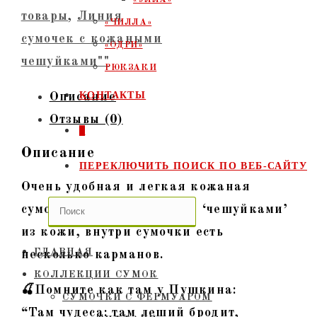
товары
,
Линия
«ЧИЛЛА»
сумочек с кожаными
«ОДРИ»
чешуйками""
РЮКЗАКИ
КОНТАКТЫ
Описание
Отзывы (0)
0
Описание
ПЕРЕКЛЮЧИТЬ ПОИСК ПО ВЕБ-САЙТУ
Очень удобная и легкая кожаная
сумочка, декорированная ‘чешуйками’
из кожи, внутри сумочки есть
ГЛАВНАЯ
несколько карманов.
КОЛЛЕКЦИИ СУМОК
🍒Помните как там у Пушкина:
СУМОЧКИ C ФЕРМУАРОМ
“Там чудеса: там леший бродит,