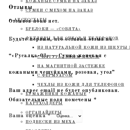
КОЖАНЫЕ СУМКИ НА ЗАКАЗ
Отзывы
СУМКИ С МЕХОМ НА ЗАКАЗ
АКСЕССУАРЫ
Отзывов пока нет.
БРЕЛОКИ — «СОВЯТА»
ФУТЛЯРЫ ДЛЯ ОЧКОВ И ТЕЛЕФОНОВ
Будьте первым, кто оставил отзыв на
ИЗ НАТУРАЛЬНОЙ КОЖИ ИЗ ШКУРЫ 
“«Русалка-03» — Сумка женская с
С НАТУРАЛЬНЫМ МЕХОМ
НА МАГНИТНОЙ ЗАСТЕЖКЕ
кожаными чешуйками, розовая, угол”
С ФЕРМУАРОМ
ЧЕХЛЫ ИЗ КОЖИ ДЛЯ ТЕЛЕФОНОВ
Ваш адрес email не будет опубликован.
БУМАЖНИКИ КОЖАНЫЕ
Обязательные поля помечены
*
КАРТХОЛДЕРЫ
ОРГАНАЙЗЕРЫ
Ваша оценка
*
ПОДВЕСКИ ИЗ МЕХА