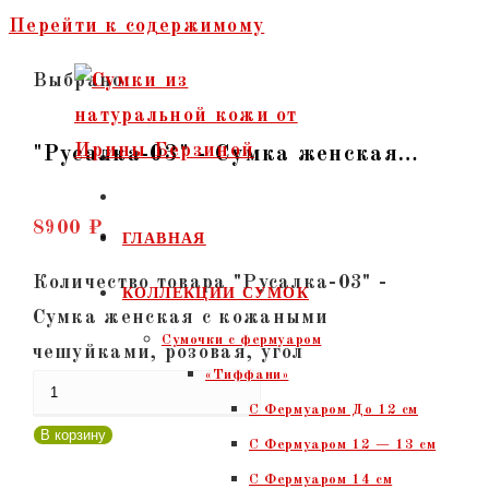
Перейти к содержимому
Выбрано:
"Русалка-03" - Сумка женская…
8900
₽
ГЛАВНАЯ
Количество товара "Русалка-03" -
КОЛЛЕКЦИИ СУМОК
Сумка женская с кожаными
Сумочки c фермуаром
чешуйками, розовая, угол
«Тиффани»
С Фермуаром До 12 см
В корзину
С Фермуаром 12 — 13 см
С Фермуаром 14 см