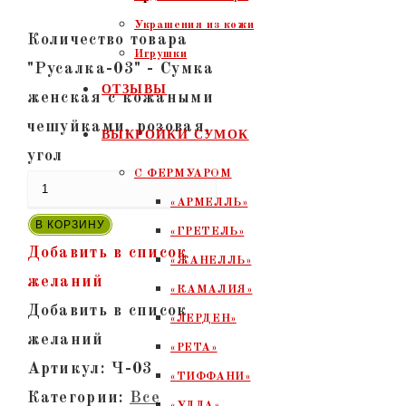
Украшения из кожи
Количество товара
Игрушки
"Русалка-03" - Сумка
ОТЗЫВЫ
женская с кожаными
чешуйками, розовая,
ВЫКРОЙКИ СУМОК
угол
С ФЕРМУАРОМ
«АРМЕЛЛЬ»
В КОРЗИНУ
«ГРЕТЕЛЬ»
Добавить в список
«ЖАНЕЛЛЬ»
желаний
«КАМАЛИЯ»
Добавить в список
«ЛЕРДЕН»
желаний
«РЕТА»
Артикул:
Ч-03
«ТИФФАНИ»
Категории:
Все
«УЛЛА»