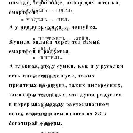
«ЯРЕНА»
помаду, зеркальце, набор для штопки,
МОДЕЛЬ — «ОДРИ»
смартфон?
МОДЕЛЬ — «НЕЯ»
А у нее есть сумка — чешуйка.
СУМКИ УНИСЕКС
ПОРТФЕЛЬ — «ЗЕЙД»
Купила онлайн через тот самый
«БОНО»
смартфон и радуется.
«ВИТЕЛЬ»
А главное, что у сумки, как и у русалки
«ДЕЯ»
есть множество чешуек, таких
«МИДЖ»
приятных на ощупь, таких интересных,
«ПРАЙЗ»
таких фантазийных, что душа радуется
«ХОЛИЯ»
в перерывах между расчесыванием
«ЦЕЗАРЬ»
волос и ожиданием одного из 33-х
РЮКЗАКИ
богатырей с вахты.
«ГЕКТОР»