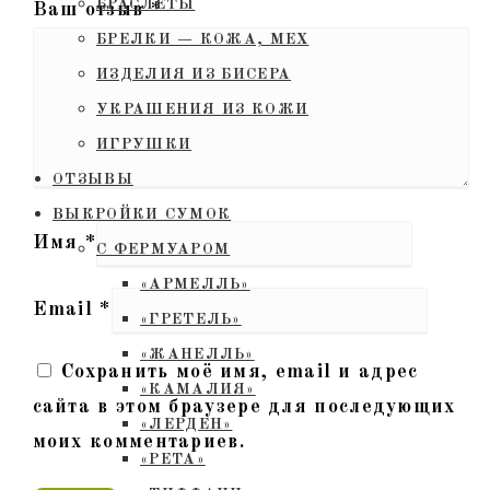
БРАСЛЕТЫ
Ваш отзыв
*
БРЕЛКИ — КОЖА, МЕХ
ИЗДЕЛИЯ ИЗ БИСЕРА
УКРАШЕНИЯ ИЗ КОЖИ
ИГРУШКИ
ОТЗЫВЫ
ВЫКРОЙКИ СУМОК
Имя
*
С ФЕРМУАРОМ
«АРМЕЛЛЬ»
Email
*
«ГРЕТЕЛЬ»
«ЖАНЕЛЛЬ»
Сохранить моё имя, email и адрес
«КАМАЛИЯ»
сайта в этом браузере для последующих
«ЛЕРДЕН»
моих комментариев.
«РЕТА»