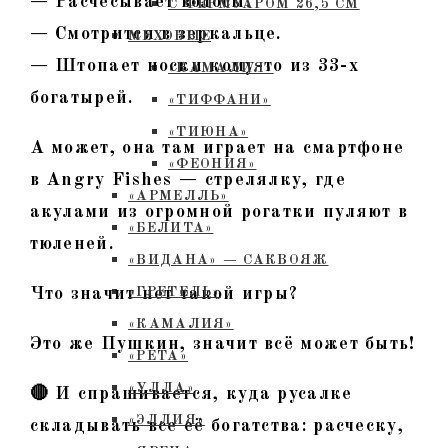
— Расчесывает волосы.
С ФЕРМУАРОМ 26,5 СМ
— Смотрится в зеркальце.
МЕХОВЫЕ
— Штопает носки кому-то из 33-х
«КАМАЛИЯ»
богатырей.
«ТИФФАНИ»
«ТИЮНА»
А может, она там играет на смартфоне
«ФЕОНИЯ»
в Angry Fishes — стрелялку, где
«АРМЕЛЛЬ»
акулами из огромной рогатки пуляют в
«БЕЛИТА»
тюленей.
«ВИДАНА» — САКВОЯЖ
Что значит нет такой игры?
«ГРЕТЕЛЬ»
«КАМАЛИЯ»
Это же Пушкин, значит всё может быть!
«РЕТА»
«УЛЛА»
🔴 И спрашивается, куда русалке
«ЭЛЛИЯ»
складывать все её богатства: расческу,