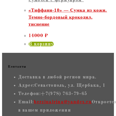
Сумочек с фермуаром"
«Тиффани-10» — Сумка из кожи.
Темно-бордовый крокодил,
тиснение
14000
₽
В корзину
Контакты
Доставка в любой регион мира.
Адрес:
Севастополь, ул. Щербака, 1
Телефон:
+7(978) 763-79-65
Email:
berzinairina@yandex.ru
Откроетс
в вашем приложении