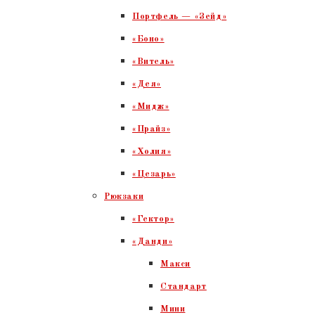
Портфель — «Зейд»
«Боно»
«Витель»
«Дея»
«Мидж»
«Прайз»
«Холия»
«Цезарь»
Рюкзаки
«Гектор»
«Данди»
Макси
Стандарт
Мини