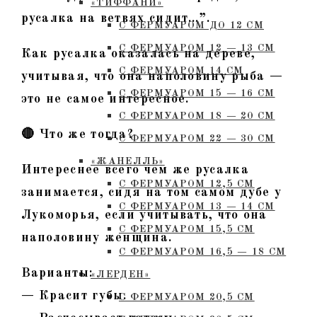
«ТИФФАНИ»
русалка на ветвях сидит…”.
С ФЕРМУАРОМ ДО 12 СМ
С ФЕРМУАРОМ 12 — 13 СМ
Как русалка оказалась на дереве,
С ФЕРМУАРОМ 14 СМ
учитывая, что она наполовину рыба —
С ФЕРМУАРОМ 15 — 16 СМ
это не самое интересное.
C ФЕРМУАРОМ 18 — 20 СМ
🔴 Что же тогда?
С ФЕРМУАРОМ 22 — 30 СМ
«ЖАНЕЛЛЬ»
Интереснее всего чем же русалка
С ФЕРМУАРОМ 12,5 СМ
занимается, сидя на том самом дубе у
С ФЕРМУАРОМ 13 — 14 СМ
Лукоморья, если учитывать, что она
С ФЕРМУАРОМ 15,5 СМ
наполовину женщина.
С ФЕРМУАРОМ 16,5 — 18 СМ
Варианты:
«ЛЕРДЕН»
— Красит губы.
С ФЕРМУАРОМ 20,5 СМ